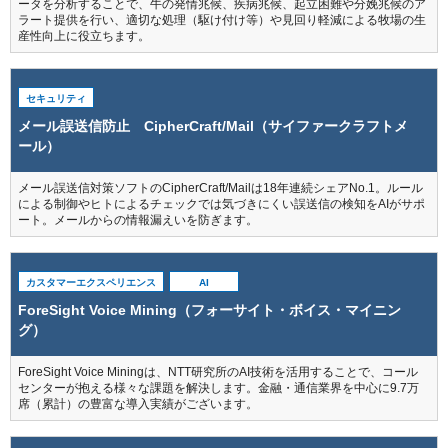
ータを分析することで、牛の発情兆候、疾病兆候、起立困難や分娩兆候のア
ラート提供を行い、適切な処理（駆け付け等）や見回り軽減による牧場の生
産性向上に役立ちます。
セキュリティ
メール誤送信防止 CipherCraft/Mail（サイファークラフトメ
ール）
メール誤送信対策ソフトのCipherCraft/Mailは18年連続シェアNo.1。ルール
による制御やヒトによるチェックでは気づきにくい誤送信の検知をAIがサポ
ート。メールからの情報漏えいを防ぎます。
カスタマーエクスペリエンス
AI
ForeSight Voice Mining（フォーサイト・ボイス・マイニン
グ）
ForeSight Voice Miningは、NTT研究所のAI技術を活用することで、コール
センターが抱える様々な課題を解決します。金融・通信業界を中心に9.7万
席（累計）の豊富な導入実績がございます。