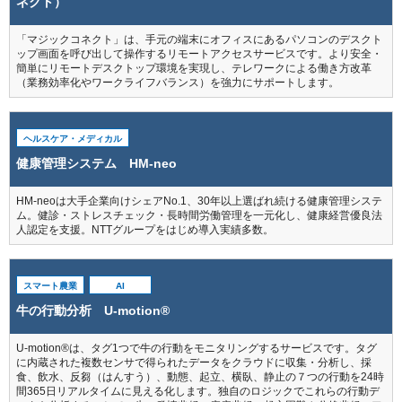
ネクト）
「マジックコネクト」は、手元の端末にオフィスにあるパソコンのデスクト
ップ画面を呼び出して操作するリモートアクセスサービスです。より安全・
簡単にリモートデスクトップ環境を実現し、テレワークによる働き方改革
（業務効率化やワークライフバランス）を強力にサポートします。
ヘルスケア・メディカル
健康管理システム HM-neo
HM-neoは大手企業向けシェアNo.1、30年以上選ばれ続ける健康管理システ
ム。健診・ストレスチェック・長時間労働管理を一元化し、健康経営優良法
人認定を支援。NTTグループをはじめ導入実績多数。
スマート農業
AI
牛の行動分析 U-motion®
U-motion®は、タグ1つで牛の行動をモニタリングするサービスです。タグ
に内蔵された複数センサで得られたデータをクラウドに収集・分析し、採
食、飲水、反芻（はんすう）、動態、起立、横臥、静止の７つの行動を24時
間365日リアルタイムに見える化します。独自のロジックでこれらの行動デ