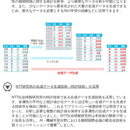
性の相関関係に関する統計分析等、より緻密なデータ分析が可能になりま
す。また、少ないデータから匿名化された大量の合成データを生成できる
ため、膨大なデータを必要とするAIの学習や訓練などに活用できます。
NTT
研究所の合成データ生成技術（特許技術）を活用
NTT社会情報研究所の特許技術である合成データ生成技術を活用していま
す。各属性の平均など統計値が元データとほぼ等しい合成データを生成す
る技術等を独自に開発し、これまでプライバシー保護技術では実現できな
かった、分析に必要な複数の統計値を保持する多属性の合成データを生成
することが可能になりました。NTT社会情報研究所は本技術の開発で培っ
た知見を活用し、AI・機械学習分野における難関国際会議の匿名化技術を
*7
競うコンペティションで優勝
しました。