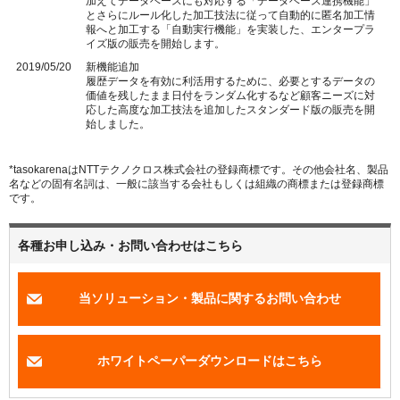
加えてデータベースにも対応する「データベース連携機能」
とさらにルール化した加工技法に従って自動的に匿名加工情
報へと加工する「自動実行機能」を実装した、エンタープラ
イズ版の販売を開始します。
2019/05/20
新機能追加
履歴データを有効に利活用するために、必要とするデータの
価値を残したまま日付をランダム化するなど顧客ニーズに対
応した高度な加工技法を追加したスタンダード版の販売を開
始しました。
*tasokarenaはNTTテクノクロス株式会社の登録商標です。その他会社名、製品
名などの固有名詞は、一般に該当する会社もしくは組織の商標または登録商標
です。
各種お申し込み・お問い合わせはこちら
当ソリューション・製品に関するお問い合わせ
ホワイトペーパーダウンロードはこちら