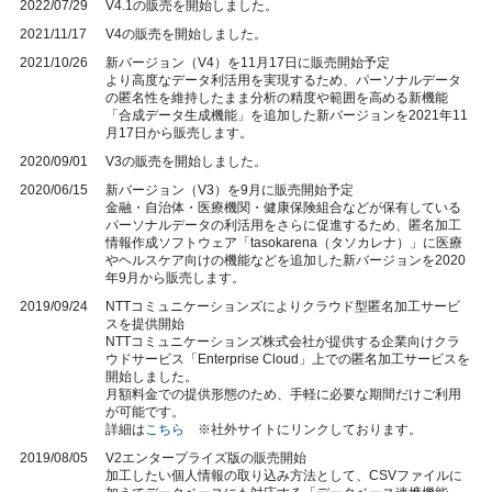
2022/07/29
V4.1の販売を開始しました。
2021/11/17
V4
の販売を開始しました。
2021/10/26
新バージョン（V4）を11月17日に販売開始予定
より高度なデータ利活用を実現するため、パーソナルデータ
の匿名性を維持したまま分析の精度や範囲を高める新機能
「合成データ生成機能」を
追加した
新バージョンを2021年11
月17日から販売します。
2020/09/01
V3の販売を開始しました。
2020/06/15
新バージョン（V3）を9月に販売開始予定
金融・自治体・医療機関・健康保険組合などが保有している
パーソナルデータの利活用をさらに促進するため、匿名加工
情報作成ソフトウェア「tasokarena（タソカレナ）」に医療
やヘルスケア向けの機能などを追加した新バージョンを2020
年9月から販売します。
2019/09/24
NTTコミュニケーションズによりクラウド型匿名加工サービ
スを提供開始
NTTコミュニケーションズ株式会社が提供する企業向けクラ
ウドサービス「Enterprise Cloud」上での匿名加工サービスを
開始しました。
月額料金での提供形態のため、手軽に必要な期間だけご利用
が可能です。
詳細は
こちら
※社外サイトにリンクしております。
2019/08/05
V2エンタープライズ版の販売開始
加工したい個人情報の取り込み方法として、CSVファイルに