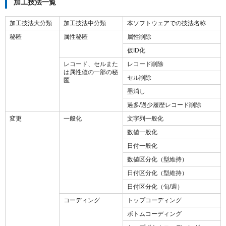
加工技法一覧
加工技法大分類
加工技法中分類
本ソフトウェアでの技法名称
秘匿
属性秘匿
属性削除
仮ID化
レコード、セルまた
レコード削除
は属性値の一部の秘
セル削除
匿
墨消し
過多/過少履歴レコード削除
変更
一般化
文字列一般化
数値一般化
日付一般化
数値区分化（型維持）
日付区分化（型維持）
日付区分化（旬/週）
コーディング
トップコーディング
ボトムコーディング