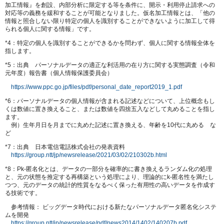
加工情報』を創設、内部分析に限定する等を条件に、開示・利用停止請求への
対応等の義務を緩和することが可能となりました。仮名加工情報とは、「他の
情報と照合しない限り特定の個人を識別することができないように加工して得
られる個人に関する情報」です。
*4：特定の個人を識別することができるかを問わず、個人に関する情報全体を
指します。
*5：出典 パーソナルデータの適正な利活用の在り方に関する実態調査（令和
元年度）報告書（個人情報保護委員会）
https://www.ppc.go.jp/files/pdf/personal_date_report2019_1.pdf
*6：パーソナルデータの個人情報が含まれる記述などについて、上位概念もし
くは数値に置き換えること、または数値を四捨五入などして丸めることを指し
ます。
例）生年月日を月までに丸めた記述に置き換える、年齢を10代に丸める な
ど
*7：出典 日本電信電話株式会社の発表資料
https://group.ntt/jp/newsrelease/2021/03/02/210302b.html
*8：Pk-匿名化とは、データの一部分を確率的に書き換えるランダム化の処理
と、元の状態を推定する再構築という処理により、理論的にk-匿名性を満たし
つつ、元のデータの統計的性質をなるべく保った有用性の高いデータを作成す
る技術です。
参考情報： ビッグデータ時代における新たなパーソナルデータ匿名化システ
ムを開発
https://group.ntt/jp/newsrelease/pdf/news2014/1402/140207b.pdf