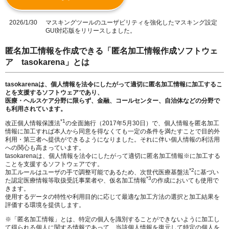
2026/1/30
マスキングツールのユーザビリティを強化したマスキング設定
GUI対応版をリリースしました
。
匿名加工情報を作成できる「匿名加工情報作成ソフトウェ
ア tasokarena」とは
tasokarenaは、個人情報を法令にしたがって適切に匿名加工情報に加工するこ
とを支援するソフトウェアであり、
医療・ヘルスケア分野に限らず、金融、コールセンター、自治体などの分野で
も利用されています。
*1
改正個人情報保護法
の全面施行（
2017
年
5
月
30
日）で、個人情報を匿名加工
情報に加工すれば本人から同意を得なくても一定の条件を満たすことで目的外
利用・第三者へ提供ができるようになりました。それに伴い個人情報の利活用
への関心も高まっています。
tasokarenaは、個人情報を法令にしたがって適切に匿名加工情報※に加工する
ことを支援するソフトウェアです。
*2
加工ルールはユーザの手で調整可能であるため、次世代医療基盤法
に基づい
*3
た認定医療情報等取扱受託事業者や、仮名加工情報
の作成においても使用で
きます。
使用するデータの特性や利用目的に応じて最適な加工方法の選択と加工結果を
評価する環境を提供します。
※「匿名加工情報」とは、特定の個人を識別することができないように加工し
て得られる個人に関する情報であって、当該個人情報を復元して特定の個人を