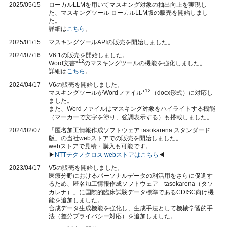
2025/05/15
ローカルLLMを用いてマスキング対象の抽出向上を実現し
た、マスキングツール ローカルLLM版の販売を開始しまし
た。
詳細は
こちら
。
2025/01/15
マスキングツールAPIの販売を開始しました。
2024/07/16
V6.1の販売を開始しました。
12
Word文書*
のマスキングツールの機能を強化しました。
詳細は
こちら
。
2024/04/17
V6の販売を開始しました。
12
マスキングツールがWordファイル*
（docx形式）に対応し
ました。
また、Wordファイルはマスキング対象をハイライトする機能
（マーカーで文字を塗り、強調表示する）も搭載しました。
2024/02/07
「匿名加工情報作成ソフトウェア tasokarena スタンダード
版」の当社webストアでの販売を開始しました。
webストアで見積・購入も可能です。
▶
NTTテクノクロス webストアはこちら
◀
2023/04/17
V5の販売を開始しました。
医療分野におけるパーソナルデータの利活用をさらに促進す
るため、匿名加工情報作成ソフトウェア「tasokarena（タソ
カレナ）」に国際的臨床試験データ標準であるCDISC向け機
能を追加しました。
合成データ生成機能を強化し、生成手法として機械学習的手
法（差分プライバシー対応）を追加しました。