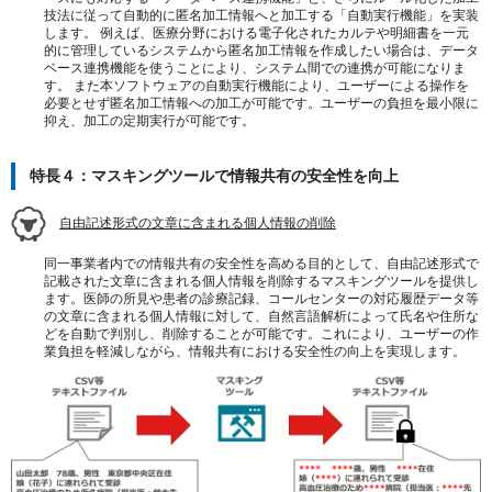
技法に従って自動的に匿名加工情報へと加工する「自動実行機能」を実装
します。 例えば、医療分野における電子化されたカルテや明細書を一元
的に管理しているシステムから匿名加工情報を作成したい場合は、データ
ベース連携機能を使うことにより、システム間での連携が可能になりま
す。 また本ソフトウェアの自動実行機能により、ユーザーによる操作を
必要とせず匿名加工情報への加工が可能です。ユーザーの負担を最小限に
抑え、加工の定期実行が可能です。
特長４：マスキングツールで情報共有の安全性を向上
自由記述形式の文章に含まれる個人情報の削除
同一事業者内での情報共有の安全性を高める目的として、自由記述形式で
記載された文章に含まれる個人情報を削除するマスキングツールを提供し
ます。医師の所見や患者の診療記録、コールセンターの対応履歴データ等
の文章に含まれる個人情報に対して、自然言語解析によって氏名や住所な
どを自動で判別し、削除することが可能です。これにより、ユーザーの作
業負担を軽減しながら、情報共有における安全性の向上を実現します。