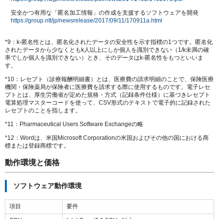
安全かつ有用な「匿名加工情報」の作成を支援するソフトウェアを開発
https://group.ntt/jp/newsrelease/2017/09/11/170911a.html
*9：k-匿名性とは、匿名化されたデータの安全性を示す指標の1つです。匿名化
されたデータから少なくともk人以上にしか個人を識別できない（1/k未満の確
率でしか個人を識別できない）とき、そのデータはk-匿名性をもつといいま
す。
*10：レセプト（診療報酬明細書）とは、医療費の請求明細のことで、保険医療
機関・保険薬局が保険者に医療費を請求する際に使用するものです。電子レセ
プトとは、厚生労働省が定めた規格・方式（記録条件仕様）に基づきレセプト
電算処理マスターコードを使って、CSV形式のテキストで電子的に記録された
レセプトのことを指します。
*11：Pharmaceutical Users Software Exchangeの略
*12：
Wordは、米国Microsoft Corporationの米国およびその他の国における商
標または登録商標です。
動作環境と価格
ソフトウェア動作環境
項目
要件