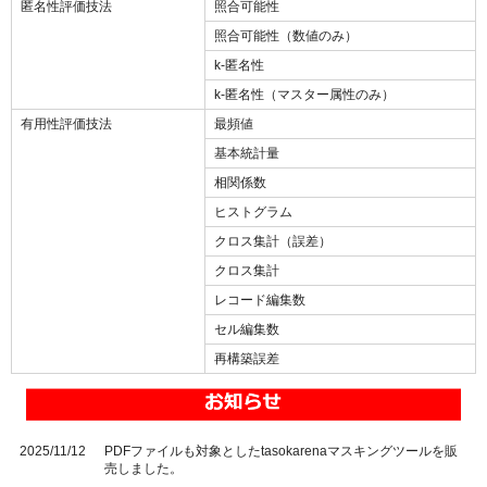
匿名性評価技法
照合可能性
照合可能性（数値のみ）
k-匿名性
k-匿名性（マスター属性のみ）
有用性評価技法
最頻値
基本統計量
相関係数
ヒストグラム
クロス集計（誤差）
クロス集計
レコード編集数
セル編集数
再構築誤差
2025/11/12
PDFファイルも対象としたtasokarenaマスキングツールを販
売しました。