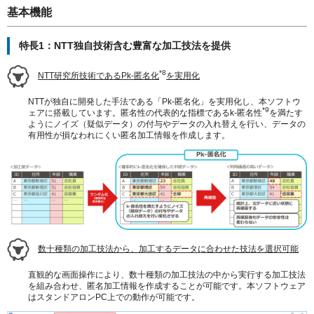
基本機能
特長1：NTT独自技術含む豊富な加工技法を提供
*8
NTT研究所技術であるPk-匿名化
を実用化
NTTが独自に開発した手法である「Pk-匿名化」を実用化し、本ソフトウ
*9
ェアに搭載しています。匿名性の代表的な指標であるk-匿名性
を満たす
ようにノイズ（疑似データ）の付与やデータの入れ替えを行い、データの
有用性が損なわれにくい匿名加工情報を作成します。
数十種類の加工技法から、加工するデータに合わせた技法を選択可能
直観的な画面操作により、数十種類の加工技法の中から実行する加工技法
を組み合わせ、匿名加工情報を作成することが可能です。本ソフトウェア
はスタンドアロンPC上での動作が可能です。