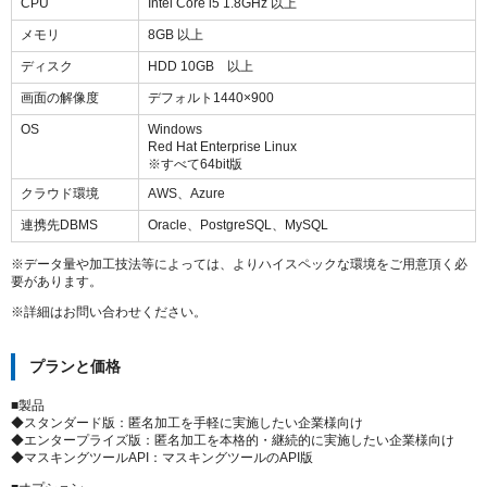
CPU
Intel Core i5 1.8GHz 以上
メモリ
8GB 以上
ディスク
HDD 10GB 以上
画面の解像度
デフォルト1440×900
OS
Windows
Red Hat Enterprise Linux
※すべて64bit版
クラウド環境
AWS、Azure
連携先DBMS
Oracle、PostgreSQL、MySQL
※データ量や加工技法等によっては、よりハイスペックな環境をご用意頂く必
要があります。
※詳細はお問い合わせください。
プランと価格
■製品
◆スタンダード版：匿名加工を手軽に実施したい企業様向け
◆エンタープライズ版：匿名加工を本格的・継続的に実施したい企業様向け
◆マスキングツールAPI：マスキングツールのAPI版