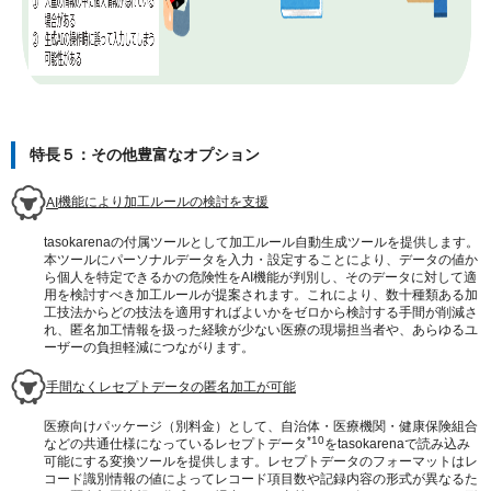
特長５：その他豊富なオプション
AI
機能により加工ルールの検討を支援
tasokarenaの付属ツールとして加工ルール自動生成ツールを提供します。
本ツールにパーソナルデータを入力・設定することにより、データの値か
ら個人を特定できるかの危険性をAI機能が判別し、そのデータに対して適
用を検討すべき加工ルールが提案されます。これにより、数十種類ある加
工技法からどの技法を適用すればよいかをゼロから検討する手間が削減さ
れ、匿名加工情報を扱った経験が少ない医療の現場担当者や、あらゆるユ
ーザーの負担軽減につながります。
手間なくレセプトデータの匿名加工が可能
医療向けパッケージ（別料金）として、自治体・医療機関・健康保険組合
*10
などの共通仕様になっているレセプトデータ
をtasokarenaで読み込み
可能にする変換ツールを提供します。レセプトデータのフォーマットはレ
コード識別情報の値によってレコード項目数や記録内容の形式が異なるた