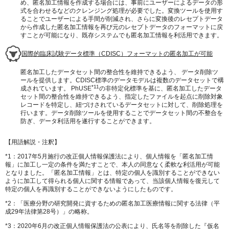
め、匿名加工情報を作成する場合には、事前にユーザーによるデータの形
式を合わせるなどのクレンジング処理が必要でした。変換ツールを使用す
ることでユーザーによる手間が削減され、さらに変換後のレセプトデータ
から作成した匿名加工情報を再び元のレセプトデータのフォーマットに戻
すことが可能になり、既存システムでも匿名加工情報を利活用できます。
国際的臨床試験データ標準（
CDISC
）フォーマットの匿名加工が可能
匿名加工したデータセット間の整合性を維持できるよう、 データ削除ツ
ールを提供します。CDISC標準のデータモデルは複数のデータセットで構
*11
成されています。 PhUSE
の非特定化標準を基に、匿名加工したデータ
セット間の整合性を維持できるよう、指定したファイルを起点に削除対象
レコードを特定し、紐づけされているデータセットに対して、削除処理を
行います。データ削除ツールを使用することでデータセット間の不整合を
防ぎ、データ利活用を遂行することができます。
【用語解説・注釈】
*1：2017年5月施行の改正個人情報保護法により、個人情報を「匿名加工情
報」に加工し一定の条件を満たすことで、本人の同意なく柔軟な利活用が可能
となりました。「匿名加工情報」とは、特定の個人を識別することができない
ように加工して得られる個人に関する情報であって、当該個人情報を復元して
特定の個人を再識別することができないようにしたものです。
*2：「医療分野の研究開発に資するための匿名加工医療情報に関する法律（平
成29年法律第28号）」の略称。
*3：2020年6月の改正個人情報保護法の公表により、氏名等を削除した『仮名