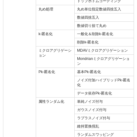
トップボトムコーディング
丸め処理
丸め単位指定数値四捨五入
数値四捨五入
数値切り捨て丸め
k-匿名化
一般化＆削除k-匿名化
削除k-匿名化
ミクロアグリゲーシ
MDAVミクロアグリゲーション
ョン
Mondrianミクロアグリゲーショ
ン
Pk-匿名化
基本Pk-匿名化
ノイズ付加ハイブリッドPk-匿名
化
データ依存Pk-匿名化
属性ランダム化
単純ノイズ付与
ガウスノイズ付与
ラプラスノイズ付与
維持置換撹乱
ランダムスワッピング