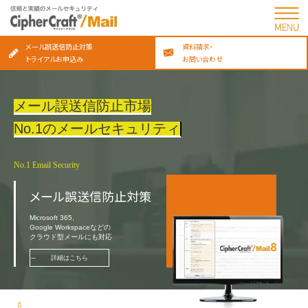
メール誤送信防止対策
資料請求・
トライアルお申込み
お問い合わせ
メール誤送信防止市場
No.1のメールセキュリティ
No.1 Email Security
メール誤送信防止対策
Microsoft 365,
Google Workspaceなどの
クラウド型メールにも対応
詳細はこちら