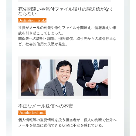
宛先間違いや添付ファイル誤りの誤送信がなく
ならない
Destination mistake
社員がメールの宛先や添付ファイルを間違え、情報漏えい事
故を引き起こしてしまった。
関係先への説明・謝罪、損害賠償、取引先からの取引停止な
ど、社会的信用の失墜が発生。
不正なメール送信への不安
Unauthorized email
個人情報等の重要情報を扱う担当者が、個人の判断で社外へ
メールを簡単に送信できる状況に不安を感じている。