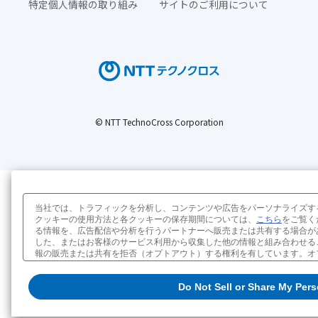
特定個人情報の取り組み
サイトのご利用について
© NTT TechnoCross Corporation
当社では、トラフィックを分析し、コンテンツや広告をパーソナライズす
クッキーの使用方法と各クッキーの保存期間については、
こちら
をご覧く
る情報を、広告配信や分析を行うパートナーへ販売または共有する場合が
した、またはお客様のサービス利用から収集した他の情報と組み合わせる
報の販売または共有を拒否（オプトアウト）する権利を有しています。オプトアウトをす
Personal Information」 をクリックしてください。当ウェブサ
Do Not Sell or Share My Pers
クッキーポリシー
販売または共有の設定を変更する