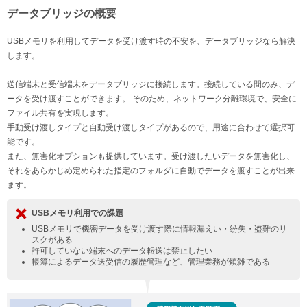
データブリッジの概要
USBメモリを利用してデータを受け渡す時の不安を、データブリッジなら解決
します。
送信端末と受信端末をデータブリッジに接続します。接続している間のみ、デ
ータを受け渡すことができます。 そのため、ネットワーク分離環境で、安全に
ファイル共有を実現します。
手動受け渡しタイプと自動受け渡しタイプがあるので、用途に合わせて選択可
能です。
また、無害化オプションも提供しています。受け渡したいデータを無害化し、
それをあらかじめ定められた指定のフォルダに自動でデータを渡すことが出来
ます。
USBメモリ利用での課題
USBメモリで機密データを受け渡す際に情報漏えい・紛失・盗難のリ
スクがある
許可していない端末へのデータ転送は禁止したい
帳簿によるデータ送受信の履歴管理など、管理業務が煩雑である