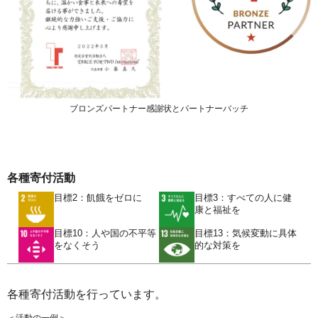
ブロンズパートナー感謝状とパートナーバッチ
各種寄付活動
目標2：飢餓をゼロに
目標3：すべての人に健
康と福祉を
目標10：人や国の不平等
目標13：気候変動に具体
をなくそう
的な対策を
各種寄付活動を行っています。