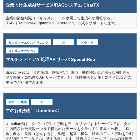
企業向け生成AIサービス/RAGシステム ChatTX
企業の業務知識（ドキュメント）を参照して生成AIが回答する、
RAG（Retrieval-Augmented Generation）方式をサポートします。
カスタマーエクスペリエンス
AI
メディア
コミュニケーション
マルチメディアAI処理APIサーバ SpeechRec
SpeechRecは、音声認識、感情推定、表情・動作検出など様々なAI処理が可
能な軽量・高精度なAPIサーバです。NTT独自技術を活用し対面会話などの
場面でご利用できます。
スマート農業
AI
牛の行動分析 U-motion®
U-motion®は、タグ1つで牛の行動をモニタリングするサービスです。タグ
に内蔵された複数センサで得られたデータをクラウドに収集・分析し、採
食、飲水、反芻（はんすう）、動態、起立、横臥、静止の７つの行動を24時
間365日リアルタイムに見える化します。独自のロジックでこれらの行動デ