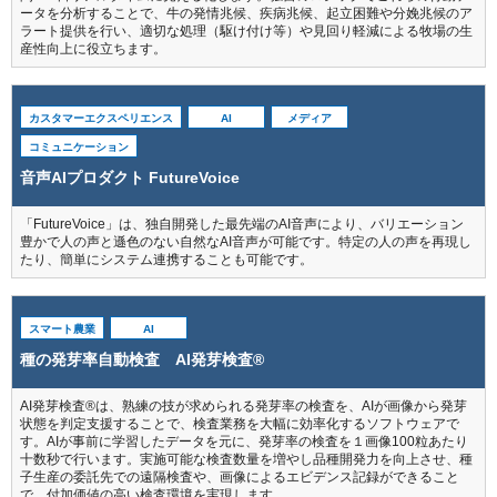
ータを分析することで、牛の発情兆候、疾病兆候、起立困難や分娩兆候のア
ラート提供を行い、適切な処理（駆け付け等）や見回り軽減による牧場の生
産性向上に役立ちます。
カスタマーエクスペリエンス
AI
メディア
コミュニケーション
音声AIプロダクト FutureVoice
「FutureVoice」は、独自開発した最先端のAI音声により、バリエーション
豊かで人の声と遜色のない自然なAI音声が可能です。特定の人の声を再現し
たり、簡単にシステム連携することも可能です。
スマート農業
AI
種の発芽率自動検査 AI発芽検査®
AI発芽検査®は、熟練の技が求められる発芽率の検査を、AIが画像から発芽
状態を判定支援することで、検査業務を大幅に効率化するソフトウェアで
す。AIが事前に学習したデータを元に、発芽率の検査を１画像100粒あたり
十数秒で行います。実施可能な検査数量を増やし品種開発力を向上させ、種
子生産の委託先での遠隔検査や、画像によるエビデンス記録ができること
で、付加価値の高い検査環境を実現します。