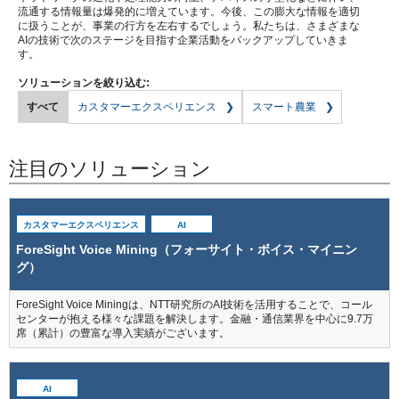
流通する情報量は爆発的に増えています。今後、この膨大な情報を適切
に扱うことが、事業の行方を左右するでしょう。私たちは、さまざまな
AIの技術で次のステージを目指す企業活動をバックアップしていきま
す。
ソリューションを絞り込む:
すべて
カスタマーエクスペリエンス
スマート農業
注目のソリューション
カスタマーエクスペリエンス
AI
ForeSight Voice Mining（フォーサイト・ボイス・マイニン
グ）
ForeSight Voice Miningは、NTT研究所のAI技術を活用することで、コール
センターが抱える様々な課題を解決します。金融・通信業界を中心に9.7万
席（累計）の豊富な導入実績がございます。
AI