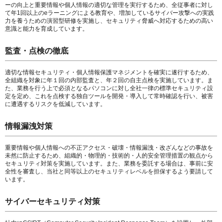
ーの向上と重要情報や個人情報の適切な管理を実行するため、全従事者に対し
て年1回以上のeラーニングによる教育や、増加しているサイバー攻撃への実践
力を養うための演習型研修を実施し、セキュリティ脅威へ対応するための高い
意識と能力を育成しています。
監査・点検の徹底
適切な情報セキュリティ・個人情報保護マネジメントを確実に遂行するため、
全組織を対象に年１回の内部監査と、年２回の自主点検を実施しています。ま
た、業務を行う上で必須となるパソコンに対し全社一律の標準セキュリティ設
定を定め、これを点検する独自ツールを開発・導入して常時確認を行い、被害
に遭遇するリスクを低減しています。
情報漏洩対策
重要情報や個人情報への不正アクセス・破壊・情報漏洩・改ざんなどの事故を
未然に防止するため、組織的・物理的・技術的・人的安全管理措置の観点から
セキュリティ対策を実施しています。また、業務を委託する場合は、事前に安
全性を審査し、当社と同等以上のセキュリティレベルを担保するよう要請して
います。
サイバーセキュリティ対策