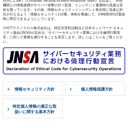
社内にCSIRT（Computer Security Incident Response Team）を設置し、外部
機関との情報連携やサイバー攻撃の日々監視、インシデント遭遇時の迅速な収
拾を図っています。その他、情報セキュリティインシデント発生時に迅速な対
応が行えるよう「情報セキュリティ110番」体制を整備して、24時間365日緊急
時に即応できるようにしています。
※NTTテクノクロス株式会社は、特定非営利活動法人日本ネットワーク セキュ
リティ協会(JNSA)が定める「サイバーセキュリティ業務における倫理行動宣
言」に則って業務を遂行することを宣言します。詳しくは
こちら
をご覧くださ
い。
情報セキュリティ方針
個人情報保護方針
特定個人情報の適正な取
扱いに関する基本方針