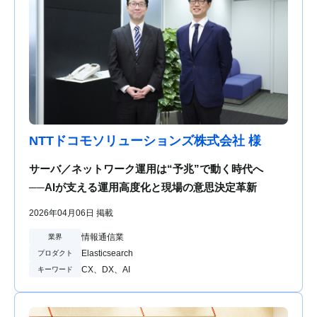
NTTドコモソリューションズ株式会社 様
サーバ／ネットワーク運用は“予兆”で動く時代へ
──AIが支える運用高度化と現場の意思決定革新
2026年04月06日 掲載
情報通信業
業界
Elasticsearch
プロダクト
CX、DX、AI
キーワード