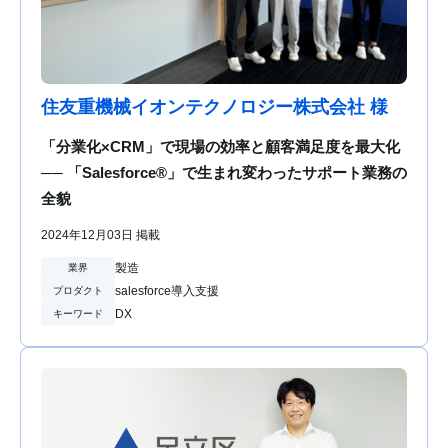
住友重機械イオンテクノロジー株式会社 様
「分業化×CRM」で現場の効率と顧客満足度を最大化
── 「Salesforce®」で生まれ変わったサポート業務の
全貌
2024年12月03日 掲載
製造
業界
salesforce導入支援
プロダクト
DX
キーワード