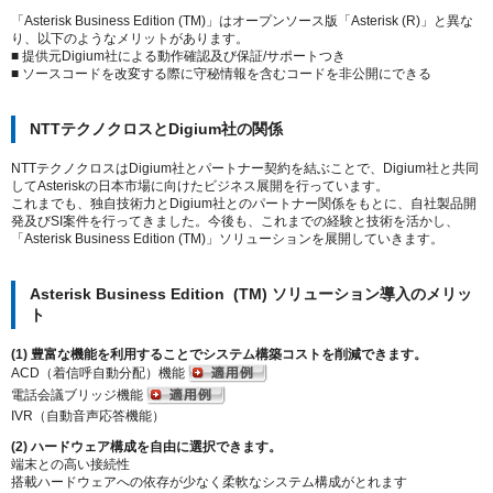
「Asterisk Business Edition (TM)」はオープンソース版「Asterisk (R)」と異な
り、以下のようなメリットがあります。
■ 提供元Digium社による動作確認及び保証/サポートつき
■ ソースコードを改変する際に守秘情報を含むコードを非公開にできる
NTTテクノクロスとDigium社の関係
NTTテクノクロスはDigium社とパートナー契約を結ぶことで、Digium社と共同
してAsteriskの日本市場に向けたビジネス展開
を行っています。
これまでも、独自技術力とDigium社とのパートナー関係をもとに、自社製品開
発及びSI案件を行ってきました。今後も、これまでの経験と技術を活かし、
「Asterisk Business Edition (TM)」ソリューションを展開していきます。
Asterisk Business Edition (TM) ソリューション導入のメリッ
ト
(1) 豊富な機能を利用することでシステム構築コストを削減できます。
ACD（着信呼自動分配）機能
電話会議ブリッジ機能
IVR（自動音声応答機能）
(2) ハードウェア構成を自由に選択できます。
端末との高い接続性
搭載ハードウェアへの依存が少なく柔軟なシステム構成がとれます