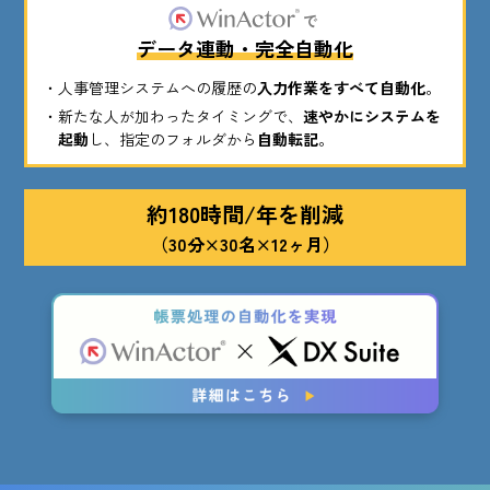
データ連動・完全自動化
人事管理システムへの履歴の
入力作業をすべて自動化
。
新たな人が加わったタイミングで、
速やかにシステムを
起動
し、指定のフォルダから
自動転記
。
約180時間/年を削減
（30分×30名×12ヶ月）