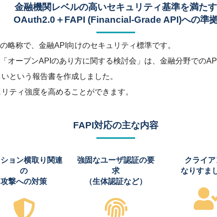
金融機関レベルの高いセキュリティ基準を満たす
OAuth2.0＋FAPI (Financial-Grade API)への準
ade APIの略称で、金融API向けのセキュリティ標準です。
オープンAPIのあり方に関する検討会」は、金融分野でのAPIセ
ましいという報告書を作成しました。
キュリティ強度を高めることができます。
FAPI対応の主な内容
ッション横取り関連
強固なユーザ認証の
要
クライア
の
求
なりすま
攻撃への対策
（生体認証など）