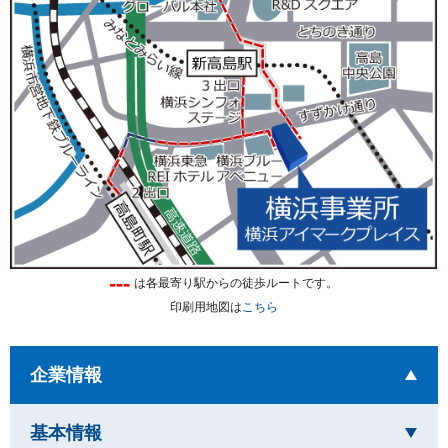
---
は各最寄り駅からの徒歩ルートです。
印刷用地図は
こちら
を開いています
企業情報
を閉じています
基本情報