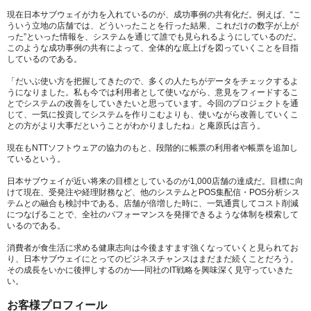
現在日本サブウェイが力を入れているのが、成功事例の共有化だ。例えば、“こ
ういう立地の店舗では、どういったことを行った結果、これだけの数字が上が
った”といった情報を、システムを通じて誰でも見られるようにしているのだ。
このような成功事例の共有によって、全体的な底上げを図っていくことを目指
しているのである。
「だいぶ使い方を把握してきたので、多くの人たちがデータをチェックするよ
うになりました。私も今では利用者として使いながら、意見をフィードするこ
とでシステムの改善をしていきたいと思っています。今回のプロジェクトを通
じて、一気に投資してシステムを作りこむよりも、使いながら改善していくこ
との方がより大事だということがわかりましたね」と庵原氏は言う。
現在もNTTソフトウェアの協力のもと、段階的に帳票の利用者や帳票を追加し
ているという。
日本サブウェイが近い将来の目標としているのが1,000店舗の達成だ。目標に向
けて現在、受発注や経理財務など、他のシステムとPOS集配信・POS分析シス
テムとの融合も検討中である。店舗が倍増した時に、一気通貫してコスト削減
につなげることで、全社のパフォーマンスを発揮できるような体制を模索して
いるのである。
消費者が食生活に求める健康志向は今後ますます強くなっていくと見られてお
り、日本サブウェイにとってのビジネスチャンスはまだまだ続くことだろう。
その成長をいかに後押しするのか──同社のIT戦略を興味深く見守っていきた
い。
お客様プロフィール