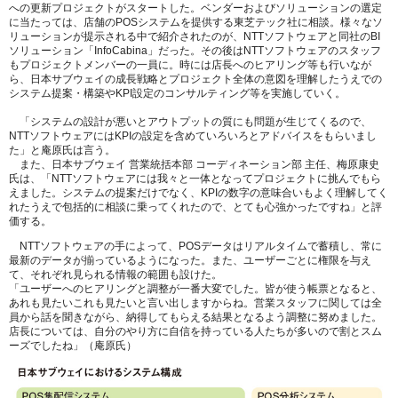
への更新プロジェクトがスタートした。ベンダーおよびソリューションの選定
に当たっては、店舗のPOSシステムを提供する東芝テック社に相談。様々なソ
リューションが提示される中で紹介されたのが、NTTソフトウェアと同社のBI
ソリューション「InfoCabina」だった。その後はNTTソフトウェアのスタッフ
もプロジェクトメンバーの一員に。時には店長へのヒアリング等も行いなが
ら、日本サブウェイの成長戦略とプロジェクト全体の意図を理解したうえでの
システム提案・構築やKPI設定のコンサルティング等を実施していく。
「システムの設計が悪いとアウトプットの質にも問題が生じてくるので、
NTTソフトウェアにはKPIの設定を含めていろいろとアドバイスをもらいまし
た」と庵原氏は言う。
また、日本サブウェイ 営業統括本部 コーディネーション部 主任、梅原康史
氏は、「NTTソフトウェアには我々と一体となってプロジェクトに挑んでもら
えました。システムの提案だけでなく、KPIの数字の意味合いもよく理解してく
れたうえで包括的に相談に乗ってくれたので、とても心強かったですね」と評
価する。
NTTソフトウェアの手によって、POSデータはリアルタイムで蓄積し、常に
最新のデータが揃っているようになった。また、ユーザーごとに権限を与え
て、それぞれ見られる情報の範囲も設けた。
「ユーザーへのヒアリングと調整が一番大変でした。皆が使う帳票となると、
あれも見たいこれも見たいと言い出しますからね。営業スタッフに関しては全
員から話を聞きながら、納得してもらえる結果となるよう調整に努めました。
店長については、自分のやり方に自信を持っている人たちが多いので割とスム
ーズでしたね」（庵原氏）