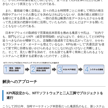
た。さらに200店舗を超えた頃になると、翌々日まで社内全体の売上が把握で
きないという状況となっていたのである。
また、最前線で働く店長は、日々の売上を時間帯ごとに分析して明日の発注
内容やアルバイトの人数などを決めなければならないが、自身の勘と経験だけ
を頼りにする店長も多かった。一部の店長は帳票の生データからエクセルを使
って売上状況の把握や分析に活用していたものの、ほとんどはデータを開いた
こともなかったのである。
日本サブウェイの取締役で営業統括本部長を務める庵原リサ氏は、「社内で
も、部門などによりKPI
（
経営管理指標）がばらばらで、全社としてどのKPIを
追うべきなのかが曖昧でした。店舗数の急成長で立地も広がっており、かかわ
るフランチャイズ・オーナーも増えているなか、KPIを統一して“共通言語”を使
って皆で同じ目標を追いかけられるようにしなければいけないと判断しまし
た。そこで、見たい数字を決めて、それを誰でも素早く簡単に見られるような
システムへと更新する必要があったのです」と語る。
解決へのアプローチ
KPI再設定から、NTTソフトウェアと二人三脚でプロジェクトを
遂行
こうして2011年、当時マーケティング本部長だった庵原氏のもと、新システム