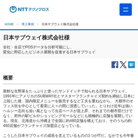
HOME
導入事例
日本サブウェイ株式会社様
日本サブウェイ株式会社様
全社・全店でPOSデータを分析可能にし、
変化に即応したビジネス展開を促進する日本サブウェイ
概要
新鮮な生野菜をたっぷりと使ったサンドイッチで知られる日本サブウェイ。
1991年にアメリカのSUBWAY社とマスターフランチャイズ契約を締結し日本に
上陸した後、国内限定メニューを販売するなど工夫を重ねながら、 大都市のオ
フィス街を中心として着実に人々の間に浸透していった。とりわけ近年は強い
ヘルシー志向も追い風となって出店ペースが急上昇、それまでの都市部だけで
なく、郊外の駅ビルやショッピングモールなどにも積極的に店舗を展開してい
る。現在、北海道から沖縄まで全国に約480店舗を構えており、そのうちの約
460店舗がフランチャイズ加盟店となっている。
こうした日本サブウェイの成長を支えているものの1つがITだ。なかでも今年春