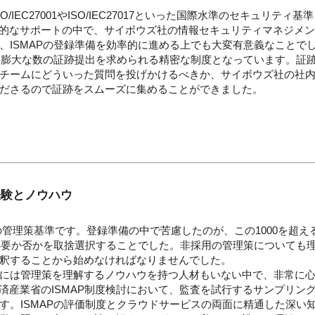
O/IEC27001やISO/IEC27017といった国際水準のセキュリ
続的なサポートの中で、サイボウズ社の情報セキュリティマネジメ
、ISMAPの登録準備を効率的に進める上でも大変有意義なことで
して膨大な数の証跡提出を求められる精密な制度となっています。証
チームにどういった質問を投げかけるべきか、サイボウズ社の社
ださるので証跡をスムーズに集めることができました。
経験とノウハウ
大量の管理策基準です。登録準備の中で苦慮したのが、この1000を超
て必要か否かを取捨選択することでした。非採用の管理策についても
釈することから始めなければなりませんでした。
には管理策を理解するノウハウを持つ人材もいない中で、非常に
経済産業省のISMAP制度検討において、監査を試行するサンプリン
。ISMAPの評価制度とクラウドサービスの両面に精通した深い知