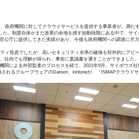
Pは、政府機関に対してクラウドサービスを提供する事業者が、満た
ました。制度自体がまだ改善の余地を残す始動段階にある中で、サイボ
官公庁に提供してきた実績があり、今後も政府機関への調達に尽
ュリティ投資でしたが、高いセキュリティ水準の確保を対外的にアピ
、社内でも理解が得られ、事前に稟議書を通すことができました。
機関による外部監査のプロセスを経て、2021年9月、サイボウズ
提供されるグループウェアのGaroon、kintoneが、「ISMAPク