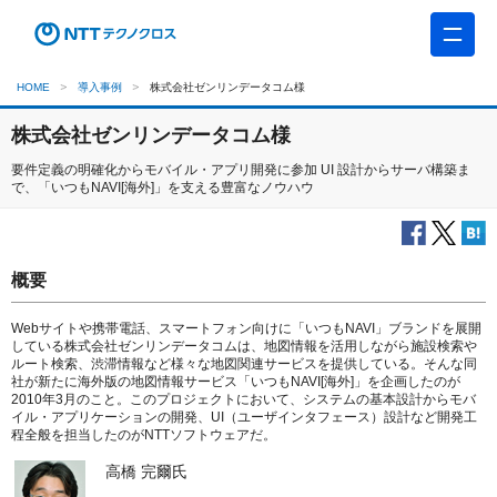
HOME
導入事例
株式会社ゼンリンデータコム様
株式会社ゼンリンデータコム様
要件定義の明確化からモバイル・アプリ開発に参加 UI 設計からサーバ構築ま
で、「いつもNAVI[海外]」を支える豊富なノウハウ
概要
Webサイトや携帯電話、スマートフォン向けに「いつもNAVI」ブランドを展開
している株式会社ゼンリンデータコムは、地図情報を活用しながら施設検索や
ルート検索、渋滞情報など様々な地図関連サービスを提供している。そんな同
社が新たに海外版の地図情報サービス「いつもNAVI[海外]」を企画したのが
2010年3月のこと。このプロジェクトにおいて、システムの基本設計からモバ
イル・アプリケーションの開発、UI（ユーザインタフェース）設計など開発工
程全般を担当したのがNTTソフトウェアだ。
高橋 完爾氏