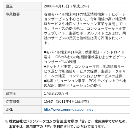
設立
2000年4月13日（平成12年）
事業概要
各種モバイル端末向けの地図情報検索・ナビゲーシ
ョンサービスを中心として、付加価値の高い地図情
報サービスや地図ソリューション事業を展開してい
る。サービスの提供先は、コンシューマーから企業
ウェブサイト、主要なポータルサイトにおよび、同
社のサービスの品質と信頼性は高く評価されてい
る。
■モバイル端末向け事業：携帯電話・アンドロイド
端末・iOSの3社での地図情報検索およびナビゲーシ
ョンサービスの展開
■ネットナビ事業：コンシューマ向け地図情報サー
ビス及び付加価値サービスの提供、主要ポータルサ
イトへの地図・コンテンツおよびサービスの提供
■地図ソリューション事業：PCやモバイル上での地
図ASP、開発ソリューションの提供
資本金
17億8,306万円
従業員数
154名（2011年4月1日現在）
URL
http://www.zenrin-datacom.net/