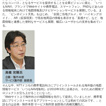
たなコンパス」となるサービスを提供することを企業ビジョンに据え、「いつ
もNAVI」ブランドでWebサイトや携帯電話、スマートフォン、PNDなどあらゆ
る情報端末に向けて地図情報及びナビゲーションサービスを展開している。ま
た、「ピンポイント天気」をはじめ、「全国ご当地グルメ」や「ハイキングガ
イド」、AR（拡張現実）で現在地周辺の情報を表示する「直感ナビ」など、地
図情報と連携した便利なサービスも展開、幅広いユーザからの支持を集めてい
る。
そんな中、NTTドコモの携帯電話向けにプリインストールされる海外版の地図
情報サービス「いつもNAVI[海外]」が2010年3月に企画され、そのための開発プ
ロジェクトが立ち上がることになった。
「Webサイト上で海外向けの地図情報を先行して提供していましたが、携帯電
話にプリインストールするアプリケーションとしては初めての試みです。」
と
語るのは企画・制作本部 サービス制作部 副部長の高橋完爾氏だ。