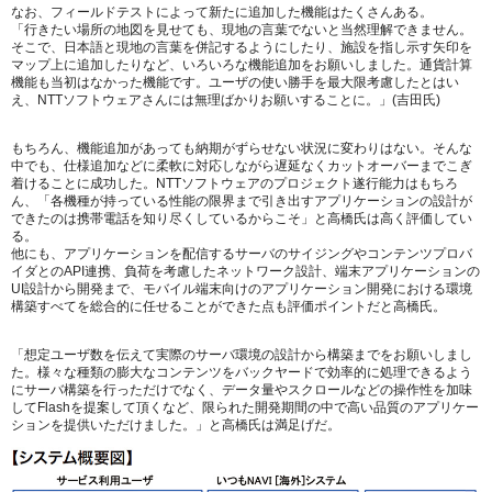
なお、フィールドテストによって新たに追加した機能はたくさんある。
「行きたい場所の地図を見せても、現地の言葉でないと当然理解できません。
そこで、日本語と現地の言葉を併記するようにしたり、施設を指し示す矢印を
マップ上に追加したりなど、いろいろな機能追加をお願いしました。通貨計算
機能も当初はなかった機能です。ユーザの使い勝手を最大限考慮したとはい
え、NTTソフトウェアさんには無理ばかりお願いすることに。」
(吉田氏)
もちろん、機能追加があっても納期がずらせない状況に変わりはない。そんな
中でも、仕様追加などに柔軟に対応しながら遅延なくカットオーバーまでこぎ
着けることに成功した。NTTソフトウェアのプロジェクト遂行能力はもちろ
ん、
「各機種が持っている性能の限界まで引き出すアプリケーションの設計が
できたのは携帯電話を知り尽くしているからこそ」
と高橋氏は高く評価してい
る。
他にも、アプリケーションを配信するサーバのサイジングやコンテンツプロバ
イダとのAPI連携、負荷を考慮したネットワーク設計、端末アプリケーションの
UI設計から開発まで、モバイル端末向けのアプリケーション開発における環境
構築すべてを総合的に任せることができた点も評価ポイントだと高橋氏。
「想定ユーザ数を伝えて実際のサーバ環境の設計から構築までをお願いしまし
た。様々な種類の膨大なコンテンツをバックヤードで効率的に処理できるよう
にサーバ構築を行っただけでなく、データ量やスクロールなどの操作性を加味
してFlashを提案して頂くなど、限られた開発期間の中で高い品質のアプリケー
ションを提供いただけました。」
と高橋氏は満足げだ。