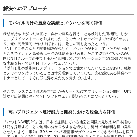
解決へのアプローチ
モバイル向けの豊富な実績とノウハウを高く評価
構想が持ち上がった当初は、自社で開発を行うことも検討した高橋氏。しか
し、プリインストールが前提だったことでカットオーバーまでわずか1年あま
り、短い開発期間で作り上げるには、厳しい面もあったという。
「NTTドコモさんとの開発経験が少なく、ノウハウが不足していたのが正直な
ところです。」
と高橋氏は当時の課題を振り返る。そこで協力を仰いだのが、
同じNTTグループの中でもモバイル向けのアプリケーション開発に関して豊富
な実績を持っていたNTTソフトウェアだった。
「以前も別の携帯向けアプリケーションでご協力いただいたことがあり、経験
とノウハウを持っていることは十分理解していました。安心感のある開発パー
トナーとして、すぐに頭に浮かんだのを覚えています。」
そこで、システム全体の基本設計からサーバ及びアプリケーション開発、UI設
計など広範囲に渡ってNTTソフトウェアが関わることになったという。
高いプロジェクト遂行能力と開発における総合力を評価
「いつもNAVI[海外]」は、日本で提供している地図と同様の見映えや日本語の
注記を採用することで地図の分かりやすさを追求し、海外で通信料を極力発生
させないよう、事前にSDカードへ各種情報がダウンロードできる仕組みを採用
している。2012年1月時点では22カ国40都市の地図・スポット情報を提供して