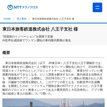
HOME
導入事例
東日本旅客鉄道株式会社 八王子支社 様
東日本旅客鉄道株式会社 八王子支社 様
“現場発のイノベーション”を開発で支援
AI音声合成技術でワンマン運転の車内案内業務が進化
概要
東日本旅客鉄道株式会社（以下、JR東日本）八王子支社八王子運輸区では、
車掌が乗車せずに運転士一人で運行するワンマン運転化に向けて、2018年度に
現場スタッフを中心としたプロジェクトチームを発足。「車掌が行っていた乗
換案内放送ができなくなる」という課題を解決するため、案内放送を自動化す
る「乗換案内アプリ」を開発し、2022年3月にワンマン運転が実施された八高
線・川越線での使用を開始した。このアプリの肝となる「自動音声の生成機
能」を開発したのが、ソフトウェア開発企業のNTTテクノクロスだ。八王子運
輸区のプロジェクト推進メンバーである小鷹美里氏と大石浩幸氏に、アプリ開
発の経緯と導入の効果について聞いた。