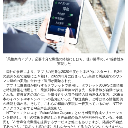
「乗換案内アプリ」必要十分な機能の搭載にしぼり、使い勝手のいい操作性を
実現した
両社の参画により、アプリの開発は2020年度から本格的にスタート。約2年
の歳月を経て完成にこぎ着け、2022年3月に始まった八高線と川越線でのワン
マン運転の実施に合わせて運用が開始された。
アプリは乗務員が携行するタブレットで使用し、タブレットのGPS位置情報
と時刻情報を活用して、乗換列車の発車時刻や行き先、発車番線が自動で放送
される。乗換案内のほかに、台風接近や大雪予報時の計画運休の案内、JR東日
本のイベントやキャンペーンの告知といった「放送案内」と呼ばれる情報提供
の機能も備わる。そして、これらの機能の実現に一役買っているのが、NTTテ
クノクロスが有するAI音声合成技術だ。
NTTテクノクロスは「FutureVoice Crayon」というAI音声合成ソリューショ
ンを提供し、NTTの技術を終結した音声品質の高さが評判を呼んでいる。小鷹
氏も「AI音声合成機能を提供するサービスは他にもありますが、発話が不自然
であったり、“ロボット感”が抜けきれなかったりするものも少なくありません。