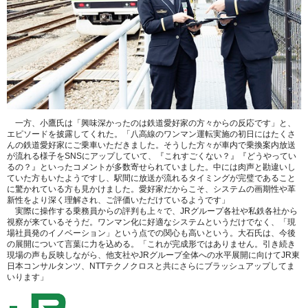
一方、小鷹氏は「興味深かったのは鉄道愛好家の方々からの反応です」と、
エピソードを披露してくれた。「八高線のワンマン運転実施の初日にはたくさ
んの鉄道愛好家にご乗車いただきました。そうした方々が車内で乗換案内放送
が流れる様子をSNSにアップしていて、『これすごくない？』『どうやってい
るの？』といったコメントが多数寄せられていました。中には肉声と勘違いし
ていた方もいたようですし、駅間に放送が流れるタイミングが完璧であること
に驚かれている方も見かけました。愛好家だからこそ、システムの画期性や革
新性をより深く理解され、ご評価いただけているようです」
実際に操作する乗務員からの評判も上々で、JRグループ各社や私鉄各社から
視察が来ているそうだ。ワンマン化に好適なシステムというだけでなく、「現
場社員発のイノベーション」という点での関心も高いという。大石氏は、今後
の展開について言葉に力を込める。「これが完成形ではありません。引き続き
現場の声も反映しながら、他支社やJRグループ全体への水平展開に向けてJR東
日本コンサルタンツ、NTTテクノクロスと共にさらにブラッシュアップしてま
いります」