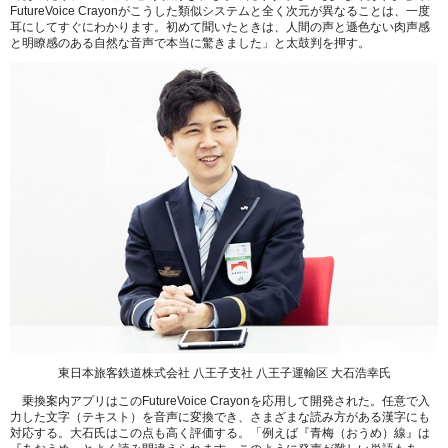
FutureVoice Crayonがこうした類似システムと全く次元が異なることは、一度
耳にしてすぐにわかります。初めて聞いたときは、人間の声と遜色ない肉声感
と明瞭感のある自然な音声で本当に驚きました」と太鼓判を押す。
東日本旅客鉄道株式会社 八王子支社 八王子運輸区 大石浩幸氏
乗換案内アプリはこのFutureVoice Crayonを応用して開発された。任意で入
力した文字（テキスト）を音声に変換でき、さまざまな読み方がある漢字にも
対応する。大石氏はこの点も高く評価する。「例えば『青梅（おうめ）線』は