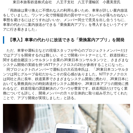
東日本旅客鉄道株式会社 八王子支社 八王子運輸区 小鷹美里氏
「両路線は乗り換えに不慣れな人の利用も多いため、車掌が詳しい案内放送
をしていました。ワンマン化で情報提供の質やサービスレベルが落ちかねない
事態を避けるにはどうすればいいか、メンバー同士で意見を出し合ううちに、
車掌の代わりに案内放送ができる『乗換案内アプリ』を導入するというアイデ
アに行き着きました」
【導入】車掌の代わりに放送できる「乗換案内アプリ」を開発
ただ、車掌や運転士などの現場スタッフが中心のプロジェクトメンバーだけ
ではアプリを開発するのは難しい。そこで開発パートナーとして、鉄道技術に
関する総合建設コンサルタント企業のJR東日本コンサルタンツと、さまざまな
システム開発の実績を持つNTTテクノクロスの2社が参画することになった。
同プロジェクトのメンバーで運転士の大石浩幸氏は、「JR東日本コンサルタ
ンツは同じグループ会社だからこその安心感がありました。NTTテクノクロス
は同社と共に長年、鉄道業界でさまざまなシステム開発に携わり、JR東日本に
おいても乗務員向けの時刻表送付システム開発や、JR東日本アプリの開発に携
わるなど、鉄道現場の課題解決のノウハウが豊富です。鉄道用語だけでなく業
務についても詳しく、開発メンバーの方々が主体的に取り組み尽力してくれた
ことで、アプリ開発が実現しました」と語る。