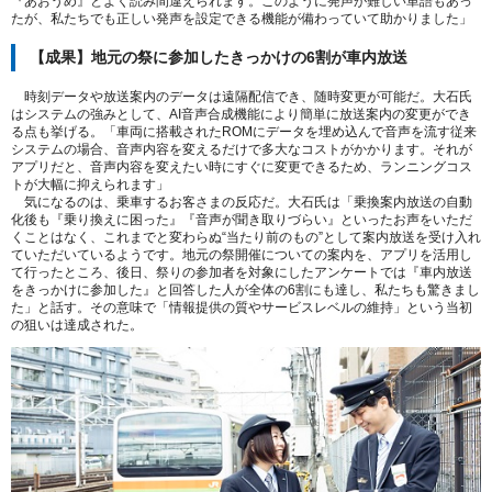
『あおうめ』とよく読み間違えられます。このように発声が難しい単語もあっ
たが、私たちでも正しい発声を設定できる機能が備わっていて助かりました」
【成果】地元の祭に参加したきっかけの6割が車内放送
時刻データや放送案内のデータは遠隔配信でき、随時変更が可能だ。大石氏
はシステムの強みとして、AI音声合成機能により簡単に放送案内の変更ができ
る点も挙げる。「車両に搭載されたROMにデータを埋め込んで音声を流す従来
システムの場合、音声内容を変えるだけで多大なコストがかかります。それが
アプリだと、音声内容を変えたい時にすぐに変更できるため、ランニングコス
トが大幅に抑えられます」
気になるのは、乗車するお客さまの反応だ。大石氏は「乗換案内放送の自動
化後も『乗り換えに困った』『音声が聞き取りづらい』といったお声をいただ
くことはなく、これまでと変わらぬ“当たり前のもの”として案内放送を受け入れ
ていただいているようです。地元の祭開催についての案内を、アプリを活用し
て行ったところ、後日、祭りの参加者を対象にしたアンケートでは『車内放送
をきっかけに参加した』と回答した人が全体の6割にも達し、私たちも驚きまし
た」と話す。その意味で「情報提供の質やサービスレベルの維持」という当初
の狙いは達成された。