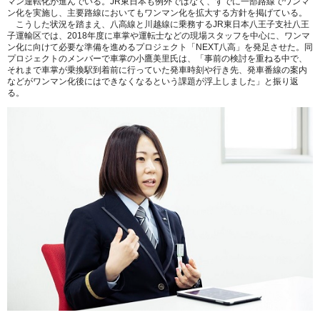
マン運転化が進んでいる。JR東日本も例外ではなく、すでに一部路線でワンマ
ン化を実施し、主要路線においてもワンマン化を拡大する方針を掲げている。
こうした状況を踏まえ、八高線と川越線に乗務するJR東日本八王子支社八王
子運輸区では、2018年度に車掌や運転士などの現場スタッフを中心に、ワンマ
ン化に向けて必要な準備を進めるプロジェクト「NEXT八高」を発足させた。同
プロジェクトのメンバーで車掌の小鷹美里氏は、「事前の検討を重ねる中で、
それまで車掌が乗換駅到着前に行っていた発車時刻や行き先、発車番線の案内
などがワンマン化後にはできなくなるという課題が浮上しました」と振り返
る。