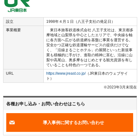
設立
1998年４月１日（八王子支社の発足日）
事業概要
東日本旅客鉄道株式会社 八王子支社は、東京都多
摩地域と山梨県を中心としたエリアで、中央線を軸
に各方面へ広がる鉄道網を基盤に事業を運営する。
安全かつ正確な鉄道運輸サービスの提供だけでな
く、「沿線まるごとホテル」の展開といった新規事
業も積極的に手がけ、進取の精神に富む。沿線に山
梨や高尾山、奥多摩をはじめとする観光資源を有し
ていることも特色の一つである。
URL
https://www.jreast.co.jp/
（JR東日本のウェブサイ
ト）
※2023年3月末現在
各種お申し込み・お問い合わせはこちら
導入事例に関するお問い合わせ