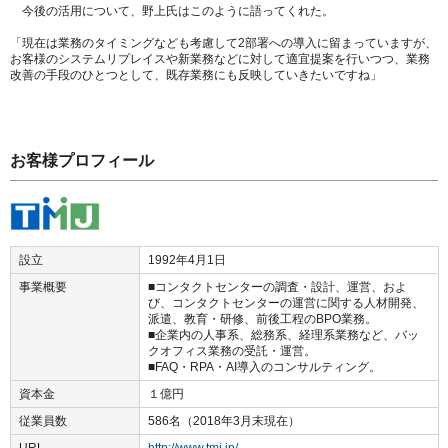
今後の活用について、野上氏はこのように語ってくれた。
「現在は業務のタイミングなども考慮して2部署への導入に留まっていますが、
お客様のシステムリプレイスや新業務などに対して適宜提案を行いつつ、業務
改善の手段のひとつとして、既存業務にも反映していきたいですね」
お客様プロフィール
設立
1992年4月1日
事業概要
■コンタクトセンターの調査・設計、運営、およ
び、コンタクトセンターの運営に関する人材開発、
派遣、教育・研修、前後工程のBPO業務。
■企業内の人事系、総務系、経理系業務など、バッ
クオフィス業務の受託・運営。
■FAQ・RPA・AI導入のコンサルティング。
資本金
１億円
従業員数
586名（2018年3月末現在）