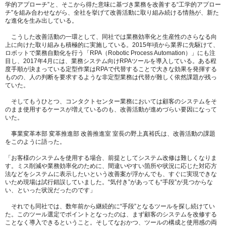
学的アプローチ”と、そこから得た意味に基づき業務を改善する“工学的アプロー
チ”を組み合わせながら、全社を挙げて改善活動に取り組み続ける情熱が、新た
な進化を生み出している。
こうした改善活動の一環として、同社では業務効率化と生産性のさらなる向
上に向けた取り組みも積極的に実施している。2015年頃から業界に先駆けて、
ロボットで業務自動化を行う「RPA（Robotic Process Automation）」にも注
目し、2017年4月には、業務システム向けRPAツールを導入している。ある程
度手順が決まっている定型作業はRPAで代替することで大きな効果を発揮する
ものの、人の判断を要求するような非定型業務は代替が難しく依然課題が残っ
ていた。
そしてもうひとつ、コンタクトセンター業務においては顧客のシステムをそ
のまま使用するケースが増えているのも、改善活動が進めづらい要因になって
いた。
事業変革本部 変革推進部 改善推進室 室長の野上真裕氏は、改善活動の課題
をこのように語った。
「お客様のシステムを使用する場合、前提としてシステム改修は難しくなりま
す。ミス削減や業務効率化のために、間違いやすい箇所や状況に応じた対応方
法などをシステムに表示したいという改善案が浮かんでも、すぐに実現できな
いため現場は試行錯誤していました。“気付き”があっても“手段”が見つからな
い、といった状況だったのです」
それでも同社では、数年前から継続的に“手段”となるツールを探し続けてい
た。このツール選定でポイントとなったのは、まず顧客のシステムを改修する
ことなく導入できるということ。そしてなおかつ、ツールの構成と使用感の両