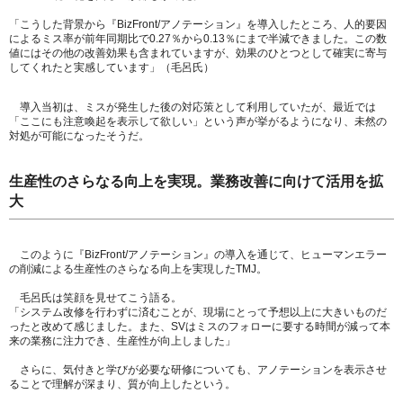
「こうした背景から『BizFront/アノテーション』を導入したところ、人的要因
によるミス率が前年同期比で0.27％から0.13％にまで半減できました。この数
値にはその他の改善効果も含まれていますが、効果のひとつとして確実に寄与
してくれたと実感しています」（毛呂氏）
導入当初は、ミスが発生した後の対応策として利用していたが、最近では
「ここにも注意喚起を表示して欲しい」という声が挙がるようになり、未然の
対処が可能になったそうだ。
生産性のさらなる向上を実現。業務改善に向けて活用を拡
大
このように『BizFront/アノテーション』の導入を通じて、ヒューマンエラー
の削減による生産性のさらなる向上を実現したTMJ。
毛呂氏は笑顔を見せてこう語る。
「システム改修を行わずに済むことが、現場にとって予想以上に大きいものだ
ったと改めて感じました。また、SVはミスのフォローに要する時間が減って本
来の業務に注力でき、生産性が向上しました」
さらに、気付きと学びが必要な研修についても、アノテーションを表示させ
ることで理解が深まり、質が向上したという。