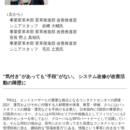
（左から）
事業変革本部 変革推進部 改善推進室
シニアスタッフ 岩﨑 大輔氏
事業変革本部 変革推進部 改善推進室
室長 野上 真裕氏
事業変革本部 変革推進部 改善推進室
シニアスタッフ 毛呂 之恵氏
“気付き”があっても“手段”がない。 システム改修が改善活
動の障壁に
TMJは、エンドユーザーとの重要な接点となるコンタクトセンターの調査・
設計、運営およびそれに付随する人材開発や派遣、教育・研修、さらにはバッ
クオフィスの構築・運営などを手掛ける企業だ。日本国内に5箇所の事業所と
13箇所のセンター、さらにはASEANエリアの中核拠点としてフィリピンにも2
箇所のセンターを有しており、グローバルなBPOパートナーとして活躍してい
る。そんな同社の強みは、長年にわたり培ってきた高度なコンタクトセンター
管理技術に加え、継続的な“現場改善力”にある。情報という事実に向き合う“科