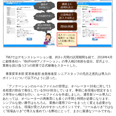
TMJではデモンストレーション後、約3ヶ月間の試用期間を経て、2018年4月
に顧客各社へ『BizFront/アノテーション』の導入検討依頼を提出。翌月より、
業務を請け負う2つの部署で正式稼働をスタートした。
事業変革本部 変革推進部 改善推進室 シニアスタッフの毛呂之恵氏は導入の
ポイントについて以下のように語った。
「アノテーションのルールファイルの管理は、オペレーター10名に対して1
名程度の割合で着任しているSVが担当しています。事前に各現場が想定するミ
ス率等から検討を行い、ルールファイルを作成しました。通常新ツール導入に
あたっては、オペレーターの再教育にも多くの手間と時間が必要になります。
シンプルな使い勝手はもちろん、業務の運用フローをまったく変える必要がな
いという点も、現場が受け入れやすかったポイントです。“ツールありき”ではな
く“現場ありき”で導入を進めている弊社にとって、まさに最適なツールですね」