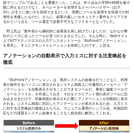
面で“シンプル”であることも重要だった。これは、作り込みの手間や時間を最小
限に抑えるだけでなく、オペレーターを管理するスーパーバイザー（以下、
SV）がすぐに使い方を習得できるという、実際にツールを使用する現場での利
便性を考慮したものだ。さらに、顧客の厳しいセキュリティ要件をクリアでき
るかという点も、ツール選定で必要不可欠なファクターとなっていた。
野上氏は「数年前から継続的に改善策を探し続けていましたが、なかなか弊
社のニーズに合ったツールが見つかりませんでした。そんな時に、Webサイト
上でNTTテクノクロスの入力アシスタントツール『BizFront/アノテーション』
を発見し、すぐにデモンストレーションを依頼したのです」と語る。
アノテーションの自動表示で入力ミスに対する注意喚起を
徹底
『BizFront/アノテーション』は、既存システムの改修を行うことなく、利用
者が操作するパソコンに表示されるシステム画面上に付箋型のメッセージ「ア
ノテーション」を自動表示させることができるツールだ。事前に編集ツールで
「ルールファイル」を作成しておき、それをクライアント側の表示ツールに読
み込ませるだけで、対象画面が表示された際にアノテーションが自動的に表示
される。システム画面に対応したアノテーションが表示されるため、入力ミス
に対する注意喚起の徹底はもちろん、マニュアル運用のシンプル化、外国語対
応などの課題をシステム改修することなく総合的に解決してくれる。