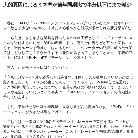
人的要因によるミス率が前年同期比で半分以下にまで減少
現在、TMJで『BizFront/アノテーション』を採用しているのが、総オペレー
ター数こそ少ないものの、非常にきめ細やかな対応が求められる新規部署Aだ。
こちらは、さまざまな業務を行った後の最終工程としてエンドユーザーにメ
ールを送付するのだが、業務の過程によって宛先や内容などが細かく変わって
くる。送付ルールを作成してはいるものの、オペレーターの記憶に頼った作業
では、どうしてもミスが発生する可能性が高まってしまうことから、業務の立
ち上げ時より『BizFront/アノテーション』を導入した。
導入した結果を毛呂氏はこう語った。
「立ち上げから4ヶ月が経過した現在まで、1件もミスが発生していないのには
驚きました。万一ミスが発生してもカバーできるよう、SVを中心に厳重なチェ
ック体制を構築しているのですが、全員が業務に不慣れな状況下で、まったく
ミスが発生していないという事実は、『BizFront/アノテーション』の有効性を
示しています」
また、平常時と繁忙期の業務量に大幅な差がある部署Bでも、『BizFront/アノ
テーション』が大きな成果を上げている。
こちらは、平常時に約10名のベテランオペレーターで業務を進めているが、
繁忙期になると約200名の新人オペレーターとSVが増員される。しかし人数が
多いために、ベテランオペレーター、新人オペレーターと増員SVの間で、教育
ルールの統一化を図るのが難しかった。