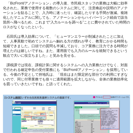
「BizFront/アノテーション」の導入後、市民税スタッフの業務は大幅に効率
化された。業務で使用する複数のシステムに対して、注意喚起や説明のアノテ
ーションを貼ることで、入力時に迷ったり、確認したりする手間が激減。複雑
化したマニュアルに関しても、アノテーションからハイパーリンク経由で該当
箇所へ飛べるため、これまで“入力ルールを調べる”ことに費やされていた時間の
ロスがなくなったという。
石田氏は導入効果について、「ヒューマンエラーが削減されたことに加え
て、人事異動で初めてシステムへ触れる方の慣れが早く、教育にかかる時間も
短縮できました。口頭での質問も半減しており、コア業務に注力できる時間が
増えたのは嬉しいですね。また、運用面でも入力のルールを統制できるという
観点で大いに役立ちました」と笑みを見せる。
課税課では現在、課税計算に関するシステムへの入力業務だけでなく、対面
で行われる確定申告の受付業務にも「BizFront/アノテーション」を採用してい
る。今後の予定として持地氏は、「現在はまだ限定的な部分での利用にすぎな
いので、同じ付帯業務でも徐々に適用範囲を拡大しながら、全体の業務効率化
を図っていきたいですね」と語ってくれた。