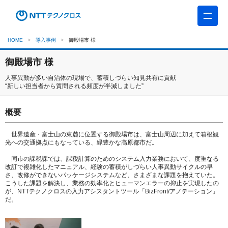
HOME
導入事例
御殿場市 様
御殿場市 様
人事異動が多い自治体の現場で、蓄積しづらい知見共有に貢献
“新しい担当者から質問される頻度が半減しました”
概要
世界遺産・富士山の東麓に位置する御殿場市は、富士山周辺に加えて箱根観
光への交通拠点にもなっている、緑豊かな高原都市だ。
同市の課税課では、課税計算のためのシステム入力業務において、度重なる
改訂で複雑化したマニュアル、経験の蓄積がしづらい人事異動サイクルの早
さ、改修ができないパッケージシステムなど、さまざまな課題を抱えていた。
こうした課題を解決し、業務の効率化とヒューマンエラーの抑止を実現したの
が、NTTテクノクロスの入力アシスタントツール「BizFront/アノテーション」
だ。