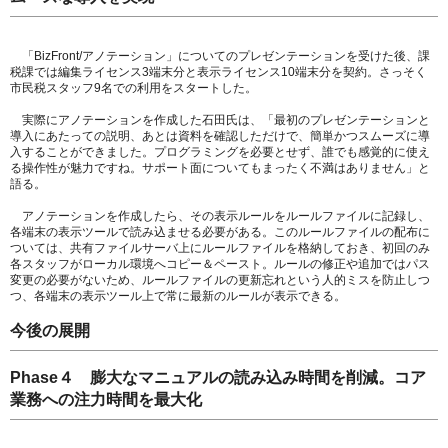
「BizFront/アノテーション」についてのプレゼンテーションを受けた後、課
税課では編集ライセンス3端末分と表示ライセンス10端末分を契約。さっそく
市民税スタッフ9名での利用をスタートした。
実際にアノテーションを作成した石田氏は、「最初のプレゼンテーションと
導入にあたっての説明、あとは資料を確認しただけで、簡単かつスムーズに導
入することができました。プログラミングを必要とせず、誰でも感覚的に使え
る操作性が魅力ですね。サポート面についてもまったく不満はありません」と
語る。
アノテーションを作成したら、その表示ルールをルールファイルに記録し、
各端末の表示ツールで読み込ませる必要がある。このルールファイルの配布に
ついては、共有ファイルサーバ上にルールファイルを格納しておき、初回のみ
各スタッフがローカル環境へコピー＆ペースト。ルールの修正や追加ではパス
変更の必要がないため、ルールファイルの更新忘れという人的ミスを防止しつ
つ、各端末の表示ツール上で常に最新のルールが表示できる。
今後の展開
Phase４ 膨大なマニュアルの読み込み時間を削減。コア
業務への注力時間を最大化