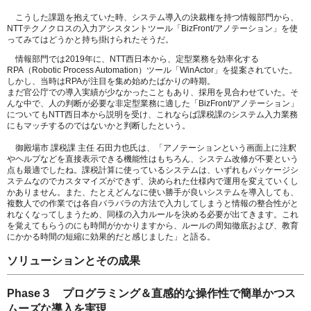
こうした課題を抱えていた時、システム導入の決裁権を持つ情報部門から、
NTTテクノクロスの入力アシスタントツール「BizFront/アノテーション」を使
ってみてはどうかと持ち掛けられたそうだ。
情報部門では2019年に、NTT西日本から、定型業務を効率化する
RPA（Robotic Process Automation）ツール「WinActor」を提案されていた。
しかし、当時はRPAが注目を集め始めたばかりの時期。
まだ官公庁での導入実績が少なかったこともあり、採用を見合わせていた。そ
んな中で、人の判断が必要な非定型業務に適した「BizFront/アノテーション」
についてもNTT西日本から説明を受け、これならば課税課のシステム入力業務
にもマッチするのではないかと判断したという。
御殿場市 課税課 主任 石田力也氏は、「アノテーションという画面上に注釈
やヘルプなどを直接表示できる機能性はもちろん、システム改修が不要という
点も最適でしたね。課税計算に使っているシステムは、いずれもパッケージシ
ステムなのでカスタマイズができず、決められた仕様内で運用を変えていくし
かありません。また、たとえどんなに使い勝手が良いシステムを導入しても、
複数人での作業では各自バラバラの方法で入力してしまうと情報の整合性がと
れなくなってしまうため、同様の入力ルールを決める必要が出てきます。これ
を覚えてもらうのにも時間がかかりますから、ルールの周知徹底および、教育
にかかる時間の短縮に効果的だと感じました」と語る。
ソリューションとその成果
Phase３ プログラミング＆直感的な操作性で簡単かつス
ムーズな導入を実現