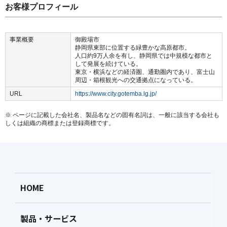
お客様プロフィール
事業概要
御殿場市
静岡県東部に位置する緑豊かな高原都市。
人口約9万人余を有し、静岡県では中規模な都市と
して発展を続けている。
東京・横浜などの経済圏、通勤圏内であり、富士山
周辺・箱根観光への交通拠点になっている。
URL
https://www.city.gotemba.lg.jp/
※ ページに記載した会社名、製品名などの固有名詞は、一般に該当する会社も
しくは組織の商標または登録商標です。
HOME
製品・サービス