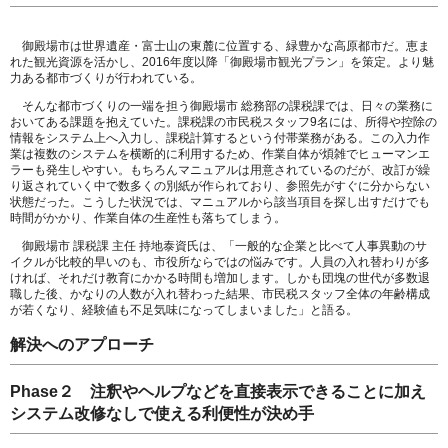
御殿場市は世界遺産・富士山の東麓に位置する、緑豊かな高原都市だ。恵ま
れた観光資源を活かし、2016年度以降「御殿場市観光プラン」を策定。より魅
力ある都市づくりが行われている。
そんな都市づくりの一端を担う御殿場市 総務部の課税課では、日々の業務に
おいてある課題を抱えていた。課税課の市民税スタッフ9名には、所得や控除の
情報をシステム上へ入力し、課税計算するという付帯業務がある。この入力作
業は複数のシステムを横断的に利用するため、作業自体が煩雑でヒューマンエ
ラーも発生しやすい。もちろんマニュアルは用意されているのだが、改訂が繰
り返されていく中で数多くの別紙が作られており、参照先がすぐに分からない
状態だった。こうした状況では、マニュアルから該当項目を探し出すだけでも
時間がかかり、作業自体の生産性も落ちてしまう。
御殿場市 課税課 主任 持地泰資氏は、「一般的な企業と比べて人事異動のサ
イクルが比較的早いのも、市役所ならではの悩みです。人員の入れ替わりが多
ければ、それだけ教育にかかる時間も増加します。しかも団塊の世代が多数退
職した後、かなりの人数が入れ替わった結果、市民税スタッフ全体の年齢構成
が若くなり、経験値も不足気味になってしまいました」と語る。
解決へのアプローチ
Phase２ 注釈やヘルプなどを直接表示できることに加え
システム改修なしで使える利便性が決め手