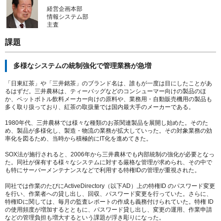
経営企画本部
情報システム部
主査
課題
多様なシステムの統制強化で管理業務が急増
「日東紅茶」や「三井銘茶」のブランド名は、誰もが一度は目にしたことがあ
るはずだ。三井農林は、ティーバッグなどのコンシューマー向けの製品のほ
か、ペットボトル飲料メーカー向けの原料や、業務用・自動販売機用の製品も
多く取り扱っており、紅茶の取扱量では国内最大手のメーカーである。
1980年代、三井農林では様々な種類のお茶関連製品を展開し始めた。そのた
め、製品が多様化し、製造・物流の業務が拡大していった。その対象業務の効
率化を図るため、当時から積極的にIT化を進めてきた。
SOX法が施行されると、2006年から三井農林でも内部統制の強化が必要となっ
た。同社が保有する様々なシステムに対する厳格な管理が求められ、その中で
も特にサーバーメンテナンスなどで利用する特権IDの管理が重視された。
同社では作業のたびにActiveDirectory（以下AD）上の特権ID のパスワード変更
を行い、作業者への貸し出し、回収、パスワード変更を行っていた。さらに、
特権IDに関しては、毎月の監査レポートの作成も義務付けられていた。特権 ID
の使用頻度が増加するとともに、パスワード貸し出し、変更の運用、作業申請
などの管理負担も増大するという課題が浮き彫りになった。