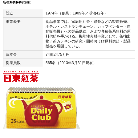
設立
1974年（創業：1909年／明治42年）
事業概要
食品事業では、家庭用紅茶・緑茶などの製造販売、
ホテル・レストランチェーン、カップベンダー（自
動販売機）への製品供給、および各種茶系飲料の原
料供給を手がける。機能性素材事業として、茶抽出
物／茶カテキンの研究・開発および原料供給・製品
販売を展開している。
資本金
74億2475万円
従業員数
565名（2013年3月31日現在）