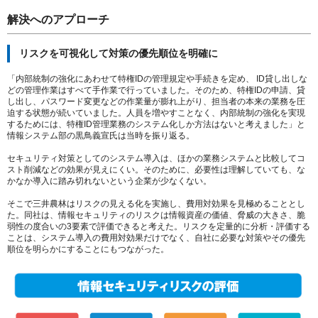
解決へのアプローチ
リスクを可視化して対策の優先順位を明確に
「内部統制の強化にあわせて特権IDの管理規定や手続きを定め、 ID貸し出しな
どの管理作業はすべて手作業で行っていました。そのため、特権IDの申請、貸
し出し、パスワード変更などの作業量が膨れ上がり、担当者の本来の業務を圧
迫する状態が続いていました。人員を増やすことなく、内部統制の強化を実現
するためには、特権ID管理業務のシステム化しか方法はないと考えました」と
情報システム部の黒鳥義宣氏は当時を振り返る。
セキュリティ対策としてのシステム導入は、ほかの業務システムと比較してコ
スト削減などの効果が見えにくい。そのために、必要性は理解していても、な
かなか導入に踏み切れないという企業が少なくない。
そこで三井農林はリスクの見える化を実施し、費用対効果を見極めることとし
た。同社は、情報セキュリティのリスクは情報資産の価値、脅威の大きさ、脆
弱性の度合いの3要素で評価できると考えた。リスクを定量的に分析・評価する
ことは、システム導入の費用対効果だけでなく、自社に必要な対策やその優先
順位を明らかにすることにもつながった。