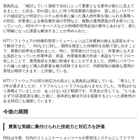
黒鳥氏は、「検討していく過程で当社にとって重要となる要件が新たに見えて
きました」と語る。IDの貸し出しに伴う申請業務の負担や、貸し出しパスワー
ドの値設定など特定のシステム担当者に偏った属人的作業を強いられる業務へ
の対応、作業者による報告書作成の手間など、複数の運用課題が浮き彫りにな
っていった。ADやデータベースなどの特権ID管理必須の要件とあわせて、新た
に明確になった課題も解決することが求められた。
NTTソフトウェアの特権ID管理ソリューションは三井農林の抱える課題をすべ
て解決できた「。ADなどに対し、期間を限定した特権IDを自動で貸し出すこと
で、業務の効率化が図れました。特に、管理者だけではなく、作業者にも大き
な負担となっていた作業申請・承認、作業報告書の作成・承認をワークフロー
化したことで、運用負担を大幅に軽減することができました。同時にパスワー
ドの偏った値など属人的要素を極力排除できるので、内部統制の厳格な運用の
実現が期待できます」と評価している。
NTTソフトウェアのSEの対応力の高さにも黒鳥氏は満足している。「導入して
1年が過ぎましたが、トラブルらしいトラブルはありませんでした。当初はかな
り身構えていましたが、あっけないほど順調です。不具合が生じても、“とりあ
えず”の応急処置を施した後に、抜本的な解決方法を提案するといった柔軟性の
ある対応にも感謝しています」
今後の展開
豊富な実績に裏付けられた技術力と対応力を評価
同社は今後、社内のコミュニケーションツールや受発注システムとしてクラウ