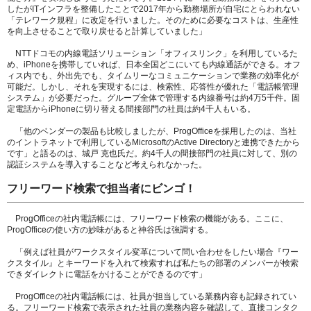
したがITインフラを整備したことで2017年から勤務場所が自宅にとらわれない
「テレワーク規程」に改定を行いました。そのために必要なコストは、生産性
を向上させることで取り戻せると計算していました」
NTTドコモの内線電話ソリューション「オフィスリンク」を利用しているた
め、iPhoneを携帯していれば、日本全国どこにいても内線通話ができる。オフ
ィス内でも、外出先でも、タイムリーなコミュニケーションで業務の効率化が
可能だ。しかし、それを実現するには、検索性、応答性が優れた「電話帳管理
システム」が必要だった。グループ全体で管理する内線番号は約4万5千件。固
定電話からiPhoneに切り替える間接部門の社員は約4千人もいる。
「他のベンダーの製品も比較しましたが、ProgOfficeを採用したのは、当社
のイントラネットで利用しているMicrosoftのActive Directoryと連携できたから
です」と語るのは、城戸 克也氏だ。約4千人の間接部門の社員に対して、別の
認証システムを導入することなど考えられなかった。
フリーワード検索で担当者にビンゴ！
ProgOfficeの社内電話帳には、フリーワード検索の機能がある。ここに、
ProgOfficeの使い方の妙味があると神谷氏は強調する。
「例えば社員がワークスタイル変革について問い合わせをしたい場合『ワー
クスタイル』とキーワードを入れて検索すれば私たちの部署のメンバーが検索
できダイレクトに電話をかけることができるのです」
ProgOfficeの社内電話帳には、社員が担当している業務内容も記録されてい
る。フリーワード検索で表示された社員の業務内容を確認して、直接コンタク