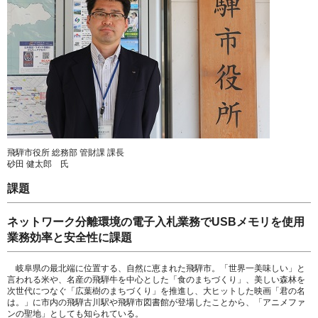
飛騨市役所 総務部 管財課 課長
砂田 健太郎 氏
課題
ネットワーク分離環境の電子入札業務でUSBメモリを使用
業務効率と安全性に課題
岐阜県の最北端に位置する、自然に恵まれた飛騨市。「世界一美味しい」と
言われる米や、名産の飛騨牛を中心とした「食のまちづくり」、美しい森林を
次世代につなぐ「広葉樹のまちづくり」を推進し、大ヒットした映画「君の名
は。」に市内の飛騨古川駅や飛騨市図書館が登場したことから、「アニメファ
ンの聖地」としても知られている。