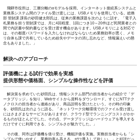
飛騨市役所は、三層分離のαモデルを採用。インターネット接続系システムと
業務系システム間のファイル受け渡しには、USBメモリを使用している。総務
部 管財課 課長の砂田健太郎氏は、従来の業務課題を次のように話す。「電子入
札業務を担う管財課では、月に4回程度、1回につき10～20件ほど民間業者との
間で内訳書や契約書などを受け渡す機会があります。USBメモリによる対応で
は、その都度パスワードを入力しなければならないため業務効率が悪く、メモ
リ自体も課で共有しているため紛失やデータの消し忘れなど、情報漏えいの懸
念もありました。」
解決へのアプローチ
評価機による試行で効果を実感
提供形態や価格面、シンプルな操作性などを評価
解決策を求めていた砂田氏は、情報システム部門の担当者からの紹介で「デ
ータブリッジ」を知り、Webサイトから資料をダウンロード。すぐにNTTテク
ノクロスの担当者から連絡があり、商品説明を受けたという。その時の印象
を、砂田氏は次のように語る。「ネットワーク分離環境でのファイル受け渡し
にはさまざまなサービスがありますが、クラウド型でランニングコストがかか
るものがほとんどでした。その点、データブリッジはハードウェアを導入する
だけですぐに利用できる、シンプルさが魅力でした。」
その後、同市は評価機を借り受け、機能評価を実施。実務担当者からも「シ
ンプルで使いやすく、業務効率も高まる。ぜひ導入して欲しい。」と好評だっ