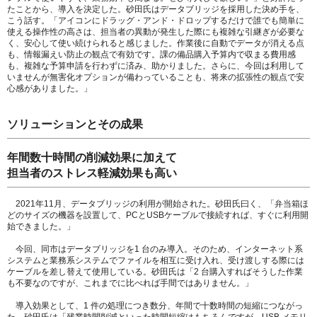
たことから、導入を決定した。砂田氏はデータブリッジを採用した決め手を、
こう話す。「アイコンにドラッグ・アンド・ドロップするだけで誰でも簡単に
使える操作性の高さは、担当者の異動が発生した際にも複雑な引継ぎが必要な
く、安心して使い続けられると感じました。作業後に自動でデータが消える点
も、情報漏えい防止の観点で有効です。課の備品購入予算内で収まる費用感
も、複雑な予算申請を行わずに済み、助かりました。さらに、今回は利用して
いませんが無害化オプションが備わっていることも、将来の拡張性の観点で安
心感がありました。」
ソリューションとその成果
年間数十時間の削減効果に加えて
担当者のストレス軽減効果も高い
2021年11月、データブリッジの利用が開始された。砂田氏曰く、「弁当箱ほ
どのサイズの機器を設置して、PCとUSBケーブルで接続すれば、すぐに利用開
始できました。」
今回、同市はデータブリッジを1 台のみ導入。そのため、インターネット系
システムと業務系システムでファイルを相互に受け入れ、受け渡しする際には
ケーブルを差し替えて使用している。砂田氏は「2 台購入すればそうした作業
も不要なのですが、これまでに比べれば手間ではありません。」
導入効果として、1 件の処理につき数分、年間で十数時間の短縮につながっ