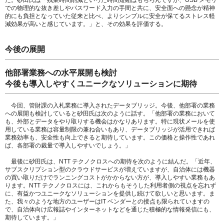
た。砂田氏は「残業時間削減といった時間短縮はもちろんですが、USB メモリ
での物理的な抜き差しやパスワード入力の手間と共に、安全面への懸念が精神
的にも負担となっていた従来と比べ、よりシンプルに安全が保てるストレス軽
減効果が高いと感じています。」と、その効果を評価する。
今後の展開
他部署業務への水平展開も検討
今後も導入しやすくユニークなソリューションに期待
今回、管財課の入札業務に導入されたデータブリッジ。今後、他部署の業務
への展開も検討していると砂田氏は次のように話す。「他部署の業務において
も、外部とデータをやり取りする機会はかなりあります。特に現状メールを使
用している業務は容量制限の兼ね合いもあり、データブリッジが活用できれば
業務効率も、安全性も向上できると期待しています。この価格と操作性であれ
ば、各部署の裁量で導入しやすいでしょう。」
最後に砂田氏は、NTT テクノクロスへの期待を次のように結んだ。「近年、
サブスクリプション型のクラウドサービスが増えていますが、自治体には機器
の買い取りだけでランニングコストがかからない方が、導入しやすい業務もあ
ります。NTT テクノクロスには、これからもそうした利用者側の視点を忘れず
に、有益かつユニークなソリューションを提供し続けて欲しいと思います。ま
た、我々のような地方のユーザーはIT ベンダーとの接点も限られていますの
で、自治体向け広報誌やインターネットなどを通じた積極的な情報発信にも、
期待しています。」