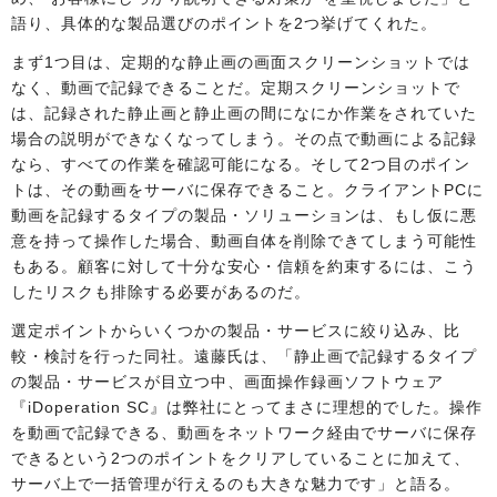
語り、具体的な製品選びのポイントを2つ挙げてくれた。
まず1つ目は、定期的な静止画の画面スクリーンショットでは
なく、動画で記録できることだ。定期スクリーンショットで
は、記録された静止画と静止画の間になにか作業をされていた
場合の説明ができなくなってしまう。その点で動画による記録
なら、すべての作業を確認可能になる。そして2つ目のポイン
トは、その動画をサーバに保存できること。クライアントPCに
動画を記録するタイプの製品・ソリューションは、もし仮に悪
意を持って操作した場合、動画自体を削除できてしまう可能性
もある。顧客に対して十分な安心・信頼を約束するには、こう
したリスクも排除する必要があるのだ。
選定ポイントからいくつかの製品・サービスに絞り込み、比
較・検討を行った同社。遠藤氏は、「静止画で記録するタイプ
の製品・サービスが目立つ中、画面操作録画ソフトウェア
『iDoperation SC』は弊社にとってまさに理想的でした。操作
を動画で記録できる、動画をネットワーク経由でサーバに保存
できるという2つのポイントをクリアしていることに加えて、
サーバ上で一括管理が行えるのも大きな魅力です」と語る。