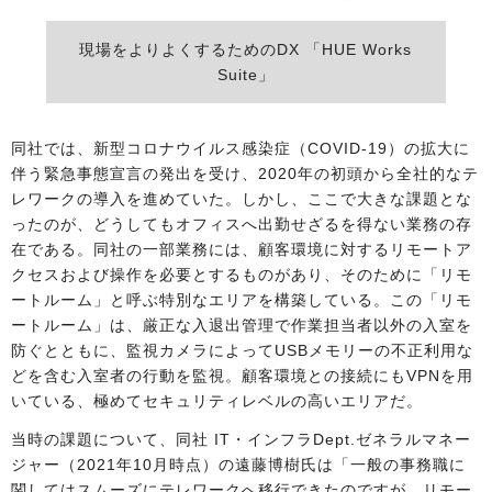
現場をよりよくするためのDX 「HUE Works
Suite」
同社では、新型コロナウイルス感染症（COVID-19）の拡大に
伴う緊急事態宣言の発出を受け、2020年の初頭から全社的なテ
レワークの導入を進めていた。しかし、ここで大きな課題とな
ったのが、どうしてもオフィスへ出勤せざるを得ない業務の存
在である。同社の一部業務には、顧客環境に対するリモートア
クセスおよび操作を必要とするものがあり、そのために「リモ
ートルーム」と呼ぶ特別なエリアを構築している。この「リモ
ートルーム」は、厳正な入退出管理で作業担当者以外の入室を
防ぐとともに、監視カメラによってUSBメモリーの不正利用な
どを含む入室者の行動を監視。顧客環境との接続にもVPNを用
いている、極めてセキュリティレベルの高いエリアだ。
当時の課題について、同社 IT・インフラDept.ゼネラルマネー
ジャー（2021年10月時点）の遠藤博樹氏は「一般の事務職に
関してはスムーズにテレワークへ移行できたのですが、リモー