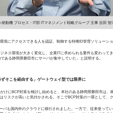
発動機 プロセス・IT部 ITマネジメント戦略グループ 主事 吉田 
境にアクセスできる人を認証、制御する特権ID管理ソリューシ
ビジネス環境が大きく変化し、企業ITに求められる要件も変わってき
内である静岡県磐田市にサーバが集中していた」と説明する。
必ずそこを経由する」ゲートウェイ型では限界に
っかけにBCP対策を検討し始めると、本社のある静岡県磐田市は、
はリスクが高いと気付かされる。そこでBCP対策の一環として、
ーバも国内外のクラウドに移行されました。一方で、従来使ってい