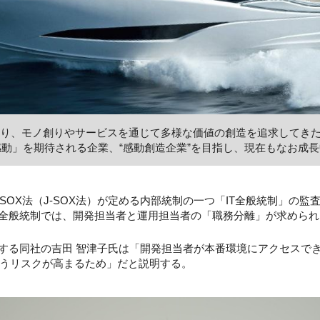
たり、モノ創りやサービスを通じて多様な価値の創造を追求してき
感動」を期待される企業、“感動創造企業”を目指し、現在もなお成長
X法（J-SOX法）が定める内部統制の一つ「IT全般統制」の監査の
T全般統制では、開発担当者と運用担当者の「職務分離」が求められ
する同社の吉田 智津子氏は「開発担当者が本番環境にアクセスで
うリスクが高まるため」だと説明する。