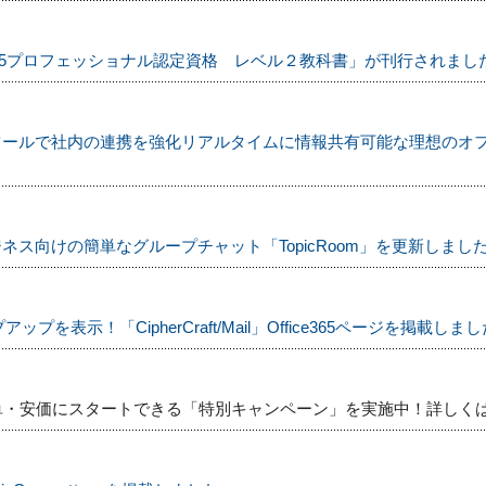
L5プロフェッショナル認定資格 レベル２教科書」が刊行されまし
ツールで社内の連携を強化リアルタイムに情報共有可能な理想のオ
ス向けの簡単なグループチャット「TopicRoom」を更新しまし
ップを表示！「CipherCraft/Mail」Office365ページを掲載しま
ail」は簡単・安価にスタートできる「特別キャンペーン」を実施中！詳し