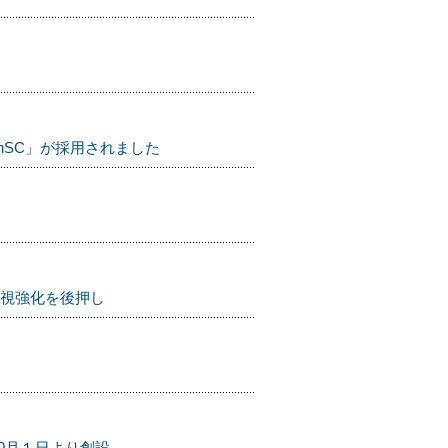
。
ionSC」が採用されました
の監視強化を後押し
0月１日より創設