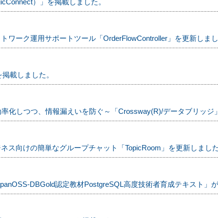
cConnect）」を掲載しました。
ク運用サポートツール「OrderFlowController」を更新しま
を掲載しました。
化しつつ、情報漏えいを防ぐ～「Crossway(R)/データブリッジ
ス向けの簡単なグループチャット「TopicRoom」を更新しまし
panOSS-DBGold認定教材PostgreSQL高度技術者育成テキス