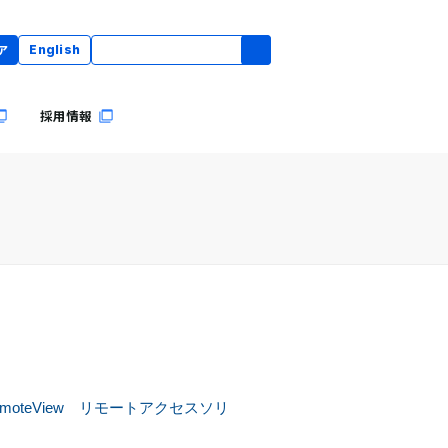
ア
English
採用情報
teView リモートアクセスソリ