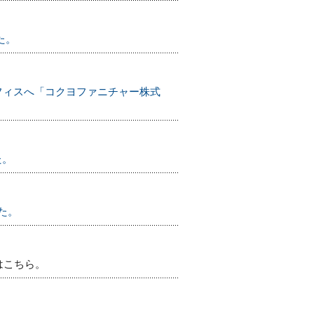
た。
フィスへ「コクヨファニチャー株式
た。
した。
くはこちら。