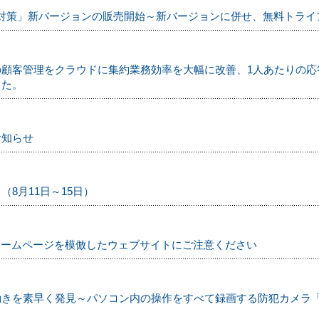
il標的型メール対策」新バージョンの販売開始～新バージョンに併せ、無料
顧客管理をクラウドに集約業務効率を大幅に改善、1人あたりの応答
した。
お知らせ
8月11日～15日）
ホームページを模倣したウェブサイトにご注意ください
を素早く発見～パソコン内の操作をすべて録画する防犯カメラ「iDope