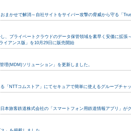
まかせで解消～自社サイトをサイバー攻撃の脅威から守る「TrustSh
かし、プライベートクラウドのデータ保管領域を素早く安価に拡張
ge仮想アプライアンス版」を10月29日に販売開始
ル端末管理(MDM)ソリューション」を更新しました。
る「NTTコムストア」にてセキュアで簡単に使えるグループチャット「
東日本旅客鉄道株式会社の「スマートフォン用鉄道情報アプリ」が
ビス」を掲載しました。