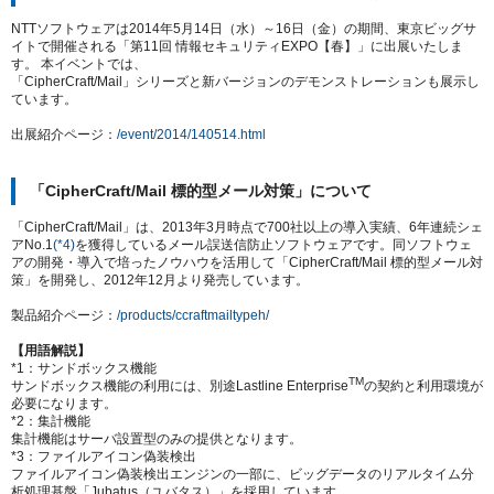
NTTソフトウェアは2014年5月14日（水）～16日（金）の期間、東京ビッグサ
イトで開催される「第11回 情報セキュリティEXPO【春】」に出展いたしま
す。 本イベントでは、
「CipherCraft/Mail」シリーズと新バージョンのデモンストレーションも展示し
ています。
出展紹介ページ：
/event/2014/140514.html
「CipherCraft/Mail 標的型メール対策」について
「CipherCraft/Mail」は、2013年3月時点で700社以上の導入実績、6年連続シェ
アNo.1
(*4)
を獲得しているメール誤送信防止ソフトウェアです。同ソフトウェ
アの開発・導入で培ったノウハウを活用して「CipherCraft/Mail 標的型メール対
策」を開発し、2012年12月より発売しています。
製品紹介ページ：
/products/ccraftmailtypeh/
【用語解説】
*1：サンドボックス機能
TM
サンドボックス機能の利用には、別途Lastline Enterprise
の契約と利用環境が
必要になります。
*2：集計機能
集計機能はサーバ設置型のみの提供となります。
*3：ファイルアイコン偽装検出
ファイルアイコン偽装検出エンジンの一部に、ビッグデータのリアルタイム分
析処理基盤「Jubatus（ユバタス）」を採用しています。