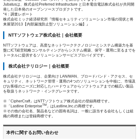
Jubatusは、株式会社Preferred Infrastructure と日本電信電話株式会社が共同開
発した日本発のオープンソースプロダクトです。
*4：調査レポート
株式会社ミック経済研究所『情報セキュリティソリューション市場の現状と将
来展望2013【内部漏洩防止型ソリューション編】』
NTTソフトウェア株式会社｜会社概要
NTTソフトウェアは、高度なネットワークテクノロジーとシステム構築力を基
盤にICT経営戦略コンサルティングからシステム構築、保守・運用に至るまでを
トータルに提供するソリューションサービスプロバイダです。
株式会社テリロジー｜会社概要
株式会社テリロジーは、企業向け LAN/WAN、ブロードバンド・アクセス、セ
キュリティ、ネットワーク管理・運用の4つのソリューションを中核に、市場及
びお客様のニーズに対応したハードウェアからソフトウェアまでの幅広い製品
を取扱うネットワーク・インテグレータです。
※「CipherCraft」はNTTソフトウェア株式会社の登録商標です。
TM
※「Lastline Enterprise
」はLastline,Inc.の商標です。
※その他の会社名、製品名などの固有名詞は、一般に該当する会社もしくは組
織の商標または登録商標です。
本件に関するお問い合わせ