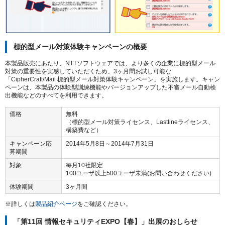
標的型メール対策体験キャンペーンの概要
本製品販売にあたり、NTTソフトウェアでは、より多くの企業に標的型メール
対策の重要性を実感していただくため、3ヶ月間お試し可能な
「CipherCraft/Mail 標的型メール対策体験キャンペーン」を実施します。キャン
ペーンは、本製品の体験型訓練機能やバージョンアップした不審メール自動検
出機能などのすべてを利用できます。
価格
無料
（標的型メール対策ライセンス、Lastlineライセンス、
構築費など）
キャンペーン応
2014年5月8日～2014年7月31日
募期間
対象
毎月10社限定
100ユーザ以上500ユーザ未満(お問い合わせください)
体験期間
3ヶ月間
※詳しくは
製品紹介ページ
をご確認ください。
「第11回 情報セキュリティEXPO【春】」出展のおしらせ