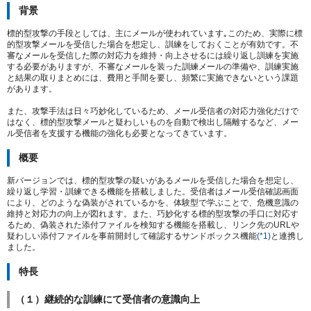
背景
標的型攻撃の手段としては、主にメールが使われています｡このため、実際に標
的型攻撃メールを受信した場合を想定し、訓練をしておくことが有効です。不
審なメールを受信した際の対応力を維持・向上させるには繰り返し訓練を実施
する必要がありますが、不審なメールを装った訓練メールの準備や、訓練実施
と結果の取りまとめには、費用と手間を要し、頻繁に実施できないという課題
があります。
また、攻撃手法は日々巧妙化しているため、メール受信者の対応力強化だけで
はなく、標的型攻撃メールと疑わしいものを自動で検出し隔離するなど、メー
ル受信者を支援する機能の強化も必要となってきています。
概要
新バージョンでは、標的型攻撃の疑いがあるメールを受信した場合を想定し、
繰り返し学習・訓練できる機能を搭載しました。受信者はメール受信確認画面
により、どのような偽装がされているかを、体験型で学ぶことで、危機意識の
維持と対応力の向上が図れます。また、巧妙化する標的型攻撃の手口に対応す
るため、偽装された添付ファイルを検知する機能を搭載し、リンク先のURLや
疑わしい添付ファイルを事前開封して確認するサンドボックス機能
(*1)
と連携し
ました。
特長
（１）継続的な訓練にて受信者の意識向上