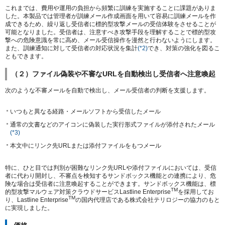
これまでは、費用や運用の負担から頻繁に訓練を実施することに課題がありま
した。本製品では管理者が訓練メール作成画面を用いて容易に訓練メールを作
成できるため、繰り返し受信者に標的型攻撃メールの受信体験をさせることが
可能となりました。受信者は、注意すべき攻撃手段を理解することで標的型攻
撃への危険意識を常に高め、メール受信操作を漫然と行わないようにします。
また、訓練通知に対して受信者の対応状況を集計
(*2)
でき、対策の強化を図るこ
ともできます。
（２）ファイル偽装や不審なURLを自動検出し受信者へ注意喚起
次のような不審メールを自動で検出し、メール受信者の判断を支援します。
いつもと異なる経路・メールソフトから受信したメール
通常の文書などのアイコンに偽装した実行形式ファイルが添付されたメール
(*3)
本文中にリンク先URLまたは添付ファイルをもつメール
特に、ひと目では判別が困難なリンク先URLや添付ファイルにおいては、受信
者に代わり開封し、不審点を検知するサンドボックス機能との連携により、危
険な場合は受信者に注意喚起することができます。サンドボックス機能は、標
TM
的型攻撃マルウェア対策クラウドサービスLastline Enterprise
を採用してお
TM
り、Lastline Enterprise
の国内代理店である株式会社テリロジーの協力のもと
に実現しました。