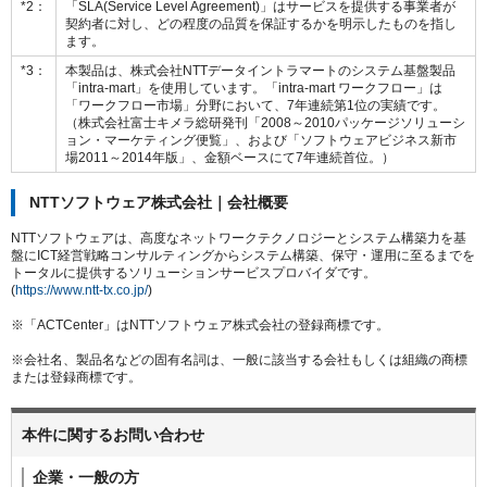
*2：
「SLA(Service Level Agreement)」はサービスを提供する事業者が
契約者に対し、どの程度の品質を保証するかを明示したものを指し
ます。
*3：
本製品は、株式会社NTTデータイントラマートのシステム基盤製品
「intra-mart」を使用しています。「intra-mart ワークフロー」は
「ワークフロー市場」分野において、7年連続第1位の実績です。
（株式会社富士キメラ総研発刊「2008～2010パッケージソリューシ
ョン・マーケティング便覧」、および「ソフトウェアビジネス新市
場2011～2014年版」、金額ベースにて7年連続首位。）
NTTソフトウェア株式会社｜会社概要
NTTソフトウェアは、高度なネットワークテクノロジーとシステム構築力を基
盤にICT経営戦略コンサルティングからシステム構築、保守・運用に至るまでを
トータルに提供するソリューションサービスプロバイダです。
(
https://www.ntt-tx.co.jp/
)
※「ACTCenter」はNTTソフトウェア株式会社の登録商標です。
※会社名、製品名などの固有名詞は、一般に該当する会社もしくは組織の商標
または登録商標です。
本件に関するお問い合わせ
企業・一般の方