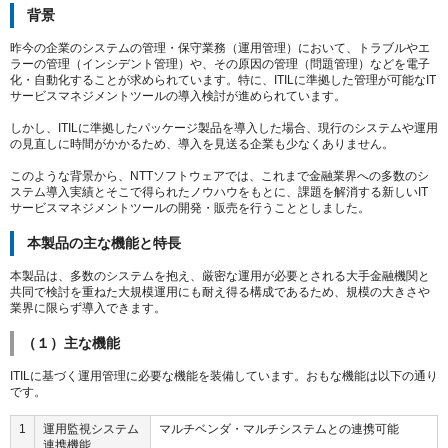
背景
昨今の企業のシステムの管理・保守業務（運用管理）において、トラブルやエ
ラーの管理（インシデント管理）や、その原因の管理（問題管理）などを電子
化・自動化することが求められています。特に、ITILに準拠した管理が可能なIT
サービスマネジメントツールの導入検討が進められています。
しかし、ITILに準拠したパッケージ製品を導入した場合、現行のシステムや運用
の見直しに時間がかかるため、導入を見送る企業も少なくありません。
このような背景から、NTTソフトウェアでは、これまで金融業界への多数のシ
ステム導入実績とそこで得られたノウハウをもとに、課題を解消する新しいIT
サービスマネジメントツールの開発・販売を行うこととしました。
本製品の主な機能と特長
本製品は、多数のシステムを抱え、厳密な運用が必要とされる大手金融機関と
共同で検討を重ねた大規模運用にも耐え得る構成であるため、規模の大きさや
業界に限らず導入できます。
（１）主な機能
ITILに基づく運用管理に必要な機能を装備しています。おもな機能は以下の通り
です。
1
運用監視システム
マルチベンダ・マルチシステムとの連携可能
連携機能