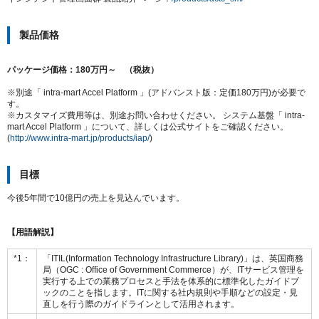
製品価格
パッケージ価格：180万円～ （税抜）
※別途「 intra-mart Accel Platform 」(アドバンスト版：定価180万円)が必要で
す。
※カスタマイズ費用等は、別途お問い合わせください。 システム基盤「 intra-
mart Accel Platform 」について、詳しくは公式サイトをご確認ください。
(
http://www.intra-mart.jp/products/iap/
)
目標
今後5年間で10億円の売上を見込んでいます。
【用語解説】
*1：
「ITIL(Information Technology Infrastructure Library)」は、英国商務
局（OGC : Office of Government Commerce）が、ITサービス管理を
実行する上での業務プロセスと手法を体系的に標準化したガイドブ
ックのことを指します。ITに関する社内規則や手順などの設定・見
直しを行う際のガイドラインとして活用されます。