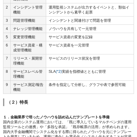
2
インシデント管理
運用監視システムが出力するイベントと、類似イ
機能
ンシデントから素早く起票
3
問題管理機能
インシデントと関連付けて問題を管理
4
ナレッジ管理機能
ノウハウを共有して一元管理
5
変更管理機能
サービス資産の変更を記録
6
サービス資産・構
サービス資産を一元管理
成管理機能
7
リリース・展開管
サービスのリリース状況を管理
理機能
8
サービスレベル管
SLA
(*2)
実績を指標値とともに管理
理機能
9
サービス測定/報告
条件を指定して分析し、グラフや表で参照可能
機能
（２）特長
１．金融業界で培ったノウハウを詰め込んだテンプレートを準備
国内企業のシステム運用においては、「既に導入しているマルチベンダの運用
監視ツールとの連携」や「多段な承認」「既存帳票の活用」が求められます。
国内大手金融機関でシステム化をする際に得られたノウハウを元にテンプレー
トを用意しているため、運用に適合した電子化／システム化をすることが容易