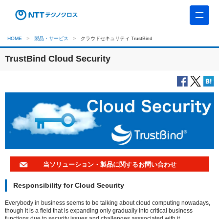
HOME
製品・サービス
クラウドセキュリティ TrustBind
TrustBind Cloud Security
当ソリューション・製品に関するお問い合わせ
Responsibility for Cloud Security
Everybody in business seems to be talking about cloud computing nowadays,
though it is a field that is expanding only gradually into critical business
functions due to security issues and challenges asssociated with it.