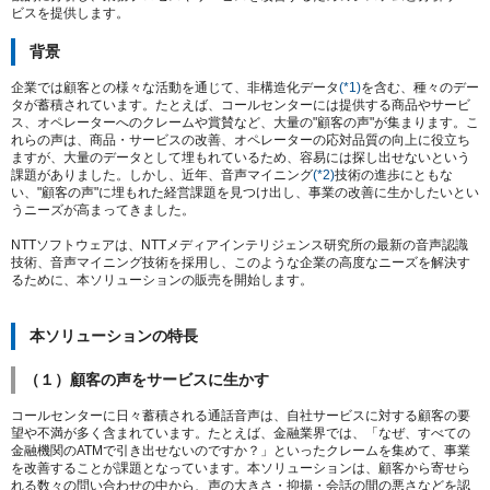
ビスを提供します。
背景
企業では顧客との様々な活動を通じて、非構造化データ
(*1)
を含む、種々のデー
タが蓄積されています。たとえば、コールセンターには提供する商品やサービ
ス、オペレーターへのクレームや賞賛など、大量の"顧客の声"が集まります。こ
れらの声は、商品・サービスの改善、オペレーターの応対品質の向上に役立ち
ますが、大量のデータとして埋もれているため、容易には探し出せないという
課題がありました。しかし、近年、音声マイニング
(*2)
技術の進歩にともな
い、"顧客の声"に埋もれた経営課題を見つけ出し、事業の改善に生かしたいとい
うニーズが高まってきました。
NTTソフトウェアは、NTTメディアインテリジェンス研究所の最新の音声認識
技術、音声マイニング技術を採用し、このような企業の高度なニーズを解決す
るために、本ソリューションの販売を開始します。
本ソリューションの特長
（１）顧客の声をサービスに生かす
コールセンターに日々蓄積される通話音声は、自社サービスに対する顧客の要
望や不満が多く含まれています。たとえば、金融業界では、「なぜ、すべての
金融機関のATMで引き出せないのですか？」といったクレームを集めて、事業
を改善することが課題となっています。本ソリューションは、顧客から寄せら
れる数々の問い合わせの中から、声の大きさ・抑揚・会話の間の悪さなどを認