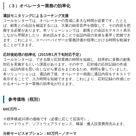
（３）オペレーター業務の効率化
通話モニタリングによるコーチング支援
コールセンターでは、オペレーターの育成に多大な時間が必要です。たとえ
ば、顧客との会話を確認するには、大量の録音音声を聴取して、その内容を把
握する必要があります。本ソリューションでは、顧客との会話をテキスト表示
しながら早聞きしたり、斜め読みすることで会話内容の全体を素早く把握でき
ます。これにより、スーパーバイザーが業務評価や指導にかける時間を軽減す
ることができます。
応対後処理の効率化（2015年1月下旬対応予定）
コールセンターは、できる限り応対業務の時間を短縮し、効率的に多数の顧客
対応を実施するという課題があります。その中で、応対後の応対記録の作成
は、会話内容を思い出しながら要点をまとめるため、時間を要していました。
本ソリューションは、通話終了後、オペレーター画面に通話内容をテキストで
表示することで、入力時間を短縮できます。これにより、応対記録の作成にか
かるオペレーター業務の効率化が行えます。
参考価格（税別）
600万円～
※標準構成10席の価格です（必要に応じて拡張可）。
※ハードウェア、ソフトウェアライセンス、構築・搬入設置費用含みます。
分析サービスオプション：60万円～／テーマ