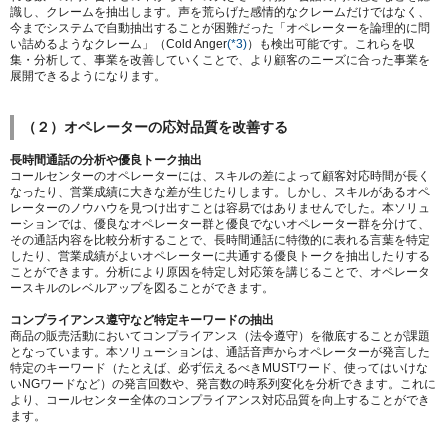
識し、クレームを抽出します。声を荒らげた感情的なクレームだけではなく、
今までシステムで自動抽出することが困難だった「オペレーターを論理的に問
い詰めるようなクレーム」（Cold Anger
(*3)
）も検出可能です。これらを収
集・分析して、事業を改善していくことで、より顧客のニーズに合った事業を
展開できるようになります。
（２）オペレーターの応対品質を改善する
長時間通話の分析や優良トーク抽出
コールセンターのオペレーターには、スキルの差によって顧客対応時間が長く
なったり、営業成績に大きな差が生じたりします。しかし、スキルがあるオペ
レーターのノウハウを見つけ出すことは容易ではありませんでした。本ソリュ
ーションでは、優良なオペレーター群と優良でないオペレーター群を分けて、
その通話内容を比較分析することで、長時間通話に特徴的に表れる言葉を特定
したり、営業成績がよいオペレーターに共通する優良トークを抽出したりする
ことができます。分析により原因を特定し対応策を講じることで、オペレータ
ースキルのレベルアップを図ることができます。
コンプライアンス遵守など特定キーワードの抽出
商品の販売活動においてコンプライアンス（法令遵守）を徹底することが課題
となっています。本ソリューションは、通話音声からオペレーターが発言した
特定のキーワード（たとえば、必ず伝えるべきMUSTワード、使ってはいけな
いNGワードなど）の発言回数や、発言数の時系列変化を分析できます。これに
より、コールセンター全体のコンプライアンス対応品質を向上することができ
ます。