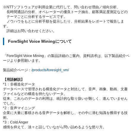
※NTTソフトウェアが利用企業に代行して、問い合わせ理由／傾向分析、
長時間通話の分析、オペレーターの優良トーク抽出、顧客満足度測定などの
テーマごとに分析するサービスです。
ノウハウをもとに分析手順を提示したり、分析結果をレポートで報告しま
す。
詳細はお問い合わせください。
ForeSight Voice Miningについて
「ForeSight Voice Mining」の製品詳細のご案内、資料請求は、以下製品紹介ペ
ージより参照願います。
製品紹介ページ：
/products/foresight_vm/
【用語解説】
*1：非構造化データ
データベースで管理される構造化データと対比して、音声、画像、動画、文書
ファイルなどの構造を持たないデータ。
従来、これらのデータの利用は、統計的な取り扱いが難しく、進んでいません
でした。
*2：音声マイニング
企業に大量に蓄積される音声データを解析し、その中に潜む知識を獲得する技
術。
*3：Cold Anger
感情を抑えて、淡々と話していながら問い詰めるような怒り方。