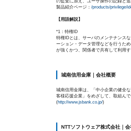
の監査に加え、ユーザ操作の記録と追
製品紹介ページ：
/products/privilege/i
【用語解説】
*1：特権ID
特権IDとは、サーバのメンテナンスなどで
ーション・データ管理などを行うため
が強くかつ、関係者で共有して利用す
城南信用金庫｜会社概要
城南信用金庫は、「中小企業の健全な
客様応援企業」をめざして、取組んで
(
http://www.jsbank.co.jp/
)
NTTソフトウェア株式会社｜