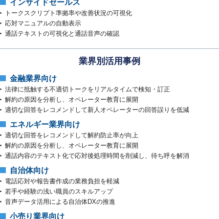
インサイドセールス
トークスクリプト準拠率や改善状況の可視化
応対マニュアルの自動表示
通話テキストの可視化と通話音声の確認
業界別活用事例
金融業界向け
法律に抵触する不適切トークをリアルタイムで検知・訂正
解約の原因を分析し、オペレーター教育に展開
適切な回答をレコメンドして新人オペレーターの回答誤りを低減
エネルギー業界向け
適切な回答をレコメンドして解約防止率が向上
解約の原因を分析し、オペレーター教育に展開
通話内容のテキスト化で応対後処理時間を削減し、待ち呼を解消
自治体向け
電話応対や報告書作成の業務負担を軽減
若手や経験の浅い職員のスキルアップ
音声データ活用による自治体DXの推進
小売り業界向け