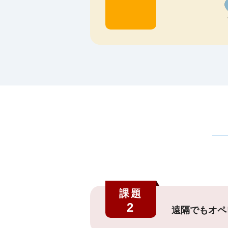
課題
2
遠隔でもオペ