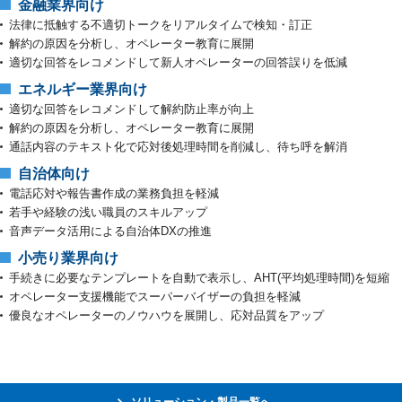
金融業界向け
法律に抵触する不適切トークをリアルタイムで検知・訂正
解約の原因を分析し、オペレーター教育に展開
適切な回答をレコメンドして新人オペレーターの回答誤りを低減
エネルギー業界向け
適切な回答をレコメンドして解約防止率が向上
解約の原因を分析し、オペレーター教育に展開
通話内容のテキスト化で応対後処理時間を削減し、待ち呼を解消
自治体向け
電話応対や報告書作成の業務負担を軽減
若手や経験の浅い職員のスキルアップ
音声データ活用による自治体DXの推進
小売り業界向け
手続きに必要なテンプレートを自動で表示し、AHT(平均処理時間)を短縮
オペレーター支援機能でスーパーバイザーの負担を軽減
優良なオペレーターのノウハウを展開し、応対品質をアップ
ソリューション・製品一覧へ