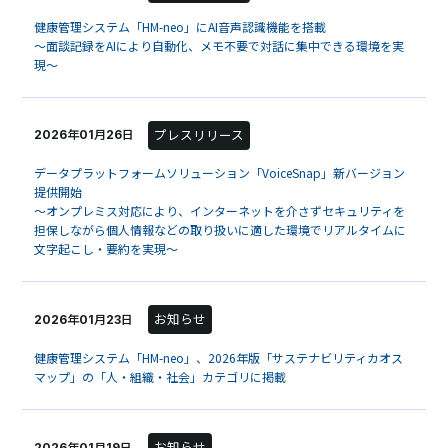
健康管理システム「HM-neo」にAI音声認識機能を搭載
～面談記録をAIにより自動化、メモ不要で対話に集中できる環境を実
現～
プレスリリース
2026年01月26日
データプラットフォームソリューション「VoiceSnap」新バージョン
提供開始
～オンプレミス対応により、インターネットを介さずセキュリティを
担保しながら個人情報などの取り扱いに適した環境でリアルタイムに
文字起こし・要約を実現～
お知らせ
2026年01月23日
健康管理システム「HM-neo」、2026年版「サステナビリティカオス
マップ」の「人・組織・社会」カテゴリに掲載
お知らせ
2026年01月19日