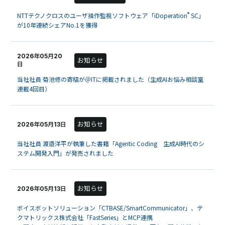
®
NTTテクノクロスのユーザ操作監視ソフトウェア「iDoperation
SC」
が10年連続シェアNo.1を獲得
2026年05月20
お知らせ
日
当社社員 菊池修の寄稿が＠ITに掲載されました（生成AIお悩み相談室
連載4回目）
お知らせ
2026年05月13日
当社社員 渡邉洋平が執筆した書籍「Agentic Coding 生成AI時代のシ
ステム開発入門」が発売されました
お知らせ
2026年05月13日
ボイスボットソリューション「CTBASE/SmartCommunicator」、テ
クマトリックス株式会社「FastSeries」とMCP連携