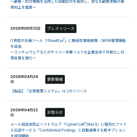
～顧客・応対情報を活用した自動応対を提供し、更なる顧客体験の価
値向上を推進～
プレスリリース
2026年05月12日
®
IT資産の台帳ツール「iTAssetEye
」に脆弱性情報連携・SBOM管理機能
を追加
〜ランサムウェアなどのサイバー攻撃リスクを企業全体で可視化し対
策支援を強化〜
2026年04月24
更新情報
日
【製品】「出席管理システム」v1.1のリリース
2026年04月22
お知らせ
日
®
メール誤送信防止ソフトウェア「CipherCraft
/Mail 8」に暗号化ファイ
ル伝送サービス「Confidential Posting」と自動連携する新オプション
を提供開始