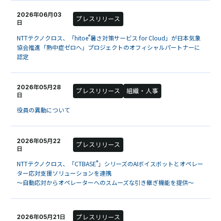
2026年06月03
プレスリリース
日
®
NTTテクノクロス、「hitoe
暑さ対策サービス for Cloud」が日本気象
協会推進「熱中症ゼロへ」プロジェクトのオフィシャルパートナーに
認定
2026年05月28
プレスリリース
組織・人事
日
役員の異動について
2026年05月22
プレスリリース
日
®
NTTテクノクロス、「CTBASE
」シリーズのAIボイスボットとオペレー
ター応対支援ソリューションを連携
～自動応対からオペレーターへのスムーズな引き継ぎ機能を提供～
プレスリリース
2026年05月21日