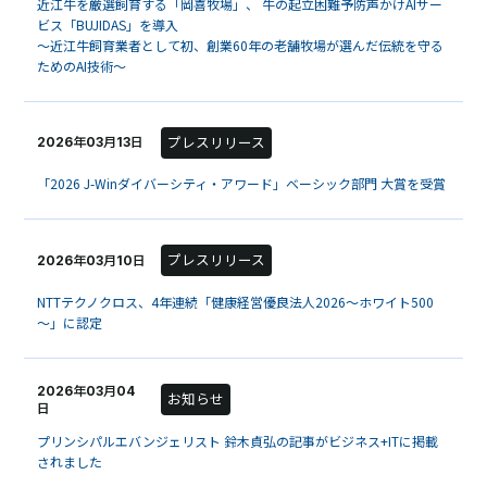
近江牛を厳選飼育する「岡喜牧場」、 牛の起立困難予防声かけAIサー
ビス「BUJIDAS」を導入
～近江牛飼育業者として初、創業60年の老舗牧場が選んだ伝統を守る
ためのAI技術～
プレスリリース
2026年03月13日
「2026 J-Winダイバーシティ・アワード」ベーシック部門 大賞を受賞
プレスリリース
2026年03月10日
NTTテクノクロス、4年連続「健康経営優良法人2026～ホワイト500
～」に認定
2026年03月04
お知らせ
日
プリンシパルエバンジェリスト 鈴木貞弘の記事がビジネス+ITに掲載
されました