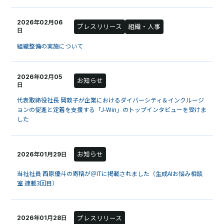
2026年02月06
プレスリリース
組織・人事
日
組織整備の実施について
2026年02月05
お知らせ
日
代表取締役社長 岡敦子が企業におけるダイバーシティ＆インクルージ
ョンの促進と定着を支援する「J-Win」のトップインタビューを受けま
した
お知らせ
2026年01月29日
当社社員 西原優斗の寄稿が＠ITに掲載されました（生成AIお悩み相談
室 連載3回目）
プレスリリース
2026年01月28日