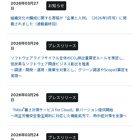
2026年03月27
お知らせ
日
組織文化の醸成に関する寄稿が「企業と人材」（2026年3月号）に掲
載されました（連載最終回）
2026年03月26
プレスリリース
日
ソフトウェアライフサイクル全体のCO
排出量算定ルールを策定し、
2
低炭素なソフトウェア関連ビジネス創出を推進
～調達・開発・運用・廃棄を対象とし、グリーン調達やScope3算定を
実現～
2026年03月26
プレスリリース
日
®
「hitoe
暑さ対策サービス for Cloud」新バージョン提供開始
～改正労働安全衛生規則に対応した機能拡充で、熱中症対策を支援～
2026年03月24
プレスリリース
日