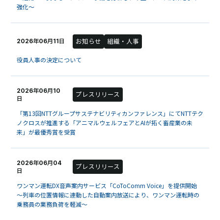
強化～
お知らせ
組織・人事
2026年06月11日
役員人事の決定について
2026年06月10
プレスリリース
日
「第13回NTTグループサステナビリティカンファレンス」にてNTTテク
ノクロスが推進する「アニマルウェルフェアとAIが拓く畜産業の未
来」が最優秀賞を受賞
2026年06月04
プレスリリース
日
ワンマン運転DX音声案内サービス「CoToComm Voice」を提供開始
～列車の位置情報に連動した自動案内放送により、ワンマン運転時の
乗務員の業務負荷を軽減～