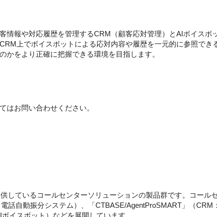
顧客情報や対応履歴を管理するCRM（顧客応対管理）とAIボイス
CRM上でボイスボットによる応対内容や履歴を一元的に参照でき
のかをより正確に把握できる環境を目指します。
てはお問い合わせください。
から提供しているコールセンターソリューションの製品群です。コール
er」（IVR：電話自動振分システム）、「CTBASE/AgentProSMART」
tor」（AIボイスボット）などを展開しています。