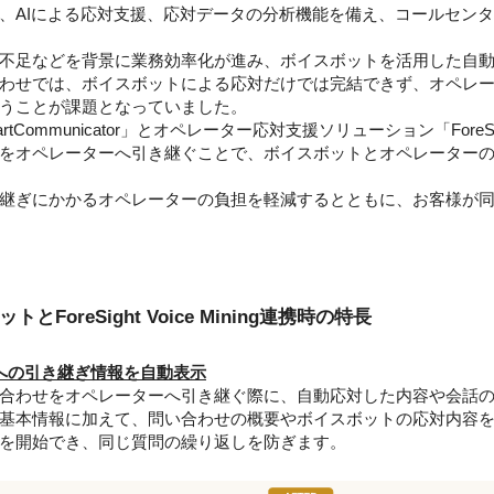
盤、AIによる応対支援、応対データの分析機能を備え、コールセン
不足などを背景に業務効率化が進み、ボイスボットを活用した自動
わせでは、ボイスボットによる応対だけでは完結できず、オペレ
うことが課題となっていました。
Communicator」とオペレーター応対支援ソリューション「ForeSigh
をオペレーターへ引き継ぐことで、ボイスボットとオペレーター
継ぎにかかるオペレーターの負担を軽減するとともに、お客様が同
とForeSight Voice Mining連携時の特長
への引き継ぎ情報を自動表示
合わせをオペレーターへ引き継ぐ際に、自動応対した内容や会話の
基本情報に加えて、問い合わせの概要やボイスボットの応対内容
を開始でき、同じ質問の繰り返しを防ぎます。