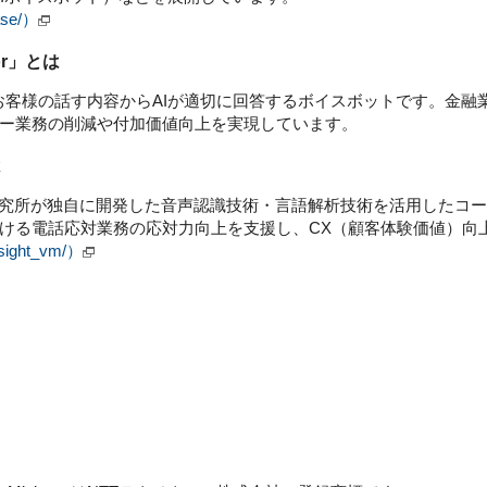
base/）
tor」とは
catorは、お客様の話す内容からAIが適切に回答するボイスボットです
ー業務の削減や付加価値向上を実現しています。
は
ngは、NTTの研究所が独自に開発した音声認識技術・言語解析技術を活用し
ける電話応対業務の応対力向上を支援し、CX（顧客体験価値）向
resight_vm/）