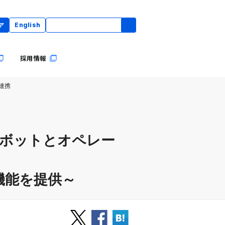
ア
English
採用情報
連携
スボットとオペレー
機能を提供～