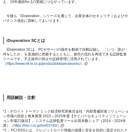
え、10年連続No.1の実績につながっています。
今後も「iDoperation」シリーズを通じて、企業全体のセキュリティおよびガ
バナンス強化に貢献してまいります。
iDoperation SCとは
iDoperation SCは、PCやサーバの操作を動画で自動記録し、「いつ・誰が・
何をしたか」を直感的に把握するとともに、操作の流れを再現できる証跡監査
ツールです。不正操作の抑止や証跡管理に活用されています。
（https://www.ntt-tx.co.jp/products/idoperation/sc/）
用語解説・注釈
*1：デロイト トーマツ ミック経済研究所株式会社「内部脅威対策ソリューショ
ン市場の現状と将来展望 2015～2025年度【サイバーセキュリティソリューシ
ョン市場21版目】」システム証跡監査ツール出荷本数シェア（2014～2024年
度）
（https://mic-r.co.jp/mr/03740/）
*2： PCI DSSとは、クレジットカード情報の保護と安全を目的に策定されたク