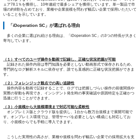
ェア78.1％を獲得し、10年連続で最多シェアを獲得しています。単一製品で市
場の約8割を占めており、業種や企業規模を問わず幅広い企業で採用いただいて
いることを示しています。
「iDoperation SC」が選ばれる理由
多くの企業に選ばれ続ける理由は、「iDoperation SC」の3つの特長が大きく
寄与しています。
（１）すべてのユーザ操作を動画で記録し、正確な状況把握が可能
記録された操作内容は専門知識を必要としない動画形式で保存されるため、
専門的なログ解析スキルに依存せず、誰でも直感的に正確な状況把握ができま
す。
（２）フォレンジック観点での高い追跡性
操作内容を動画で記録することで、ログでは把握しづらい操作の前後関係や
実際の挙動を再現でき、インシデント発生時の事実確認や原因特定を正確かつ
迅速に行うことができます。
（３）小規模から大規模環境まで対応可能な柔軟性
オンプレミス版とクラウド版を提供し、1台から数万台規模まで展開可能で
す。オンプレミス環境では、管理サーバを必要としない構成にも対応してお
り、小規模からでも手軽に導入できます。
こうした実用性の高さが、業種や規模を問わず幅広い企業での採用拡大を支