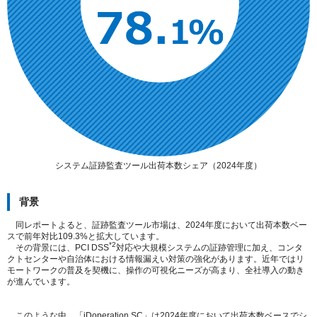
システム証跡監査ツール出荷本数シェア（2024年度）
背景
同レポートよると、証跡監査ツール市場は、2024年度において出荷本数ベー
スで前年対比109.3%と拡大しています。
*2
その背景には、PCI DSS
対応や大規模システムの証跡管理に加え、コンタ
クトセンターや自治体における情報漏えい対策の強化があります。近年ではリ
モートワークの普及を契機に、操作の可視化ニーズが高まり、全社導入の動き
が進んでいます。
このような中、「iDoperation SC」は2024年度において出荷本数ベースでシ