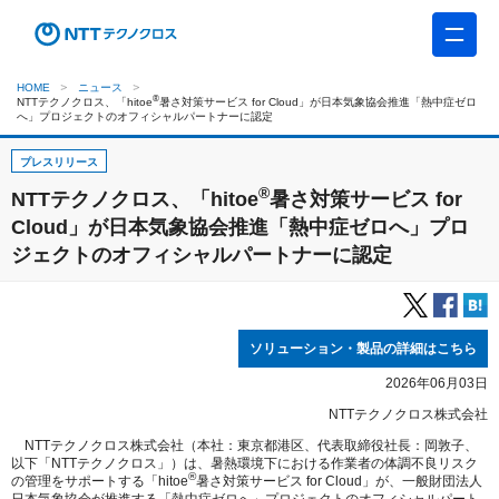
HOME
ニュース
®
NTTテクノクロス、「hitoe
暑さ対策サービス for Cloud」が日本気象協会推進「熱中症ゼロ
へ」プロジェクトのオフィシャルパートナーに認定
プレスリリース
®
NTTテクノクロス、「hitoe
暑さ対策サービス for
Cloud」が日本気象協会推進「熱中症ゼロへ」プロ
ジェクトのオフィシャルパートナーに認定
ソリューション・製品の詳細はこちら
2026年06月03日
NTTテクノクロス株式会社
NTTテクノクロス株式会社（本社：東京都港区、代表取締役社長：岡敦子、
以下「NTTテクノクロス」）は、暑熱環境下における作業者の体調不良リスク
®
の管理をサポートする「hitoe
暑さ対策サービス for Cloud」が、一般財団法人