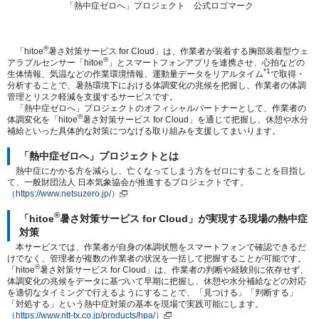
「熱中症ゼロへ」プロジェクト 公式ロゴマーク
®
「hitoe
暑さ対策サービス for Cloud」は、作業者が装着する胸部装着型ウェ
®
アラブルセンサー「hitoe
」とスマートフォンアプリを連携させ、心拍などの
*1
生体情報、気温などの作業環境情報、運動量データをリアルタイム
で取得・
分析することで、暑熱環境下における体調変化の兆候を把握し、作業者の体調
管理とリスク軽減を支援するサービスです。
「熱中症ゼロへ」プロジェクトのオフィシャルパートナーとして、作業者の
®
体調変化を「hitoe
暑さ対策サービス for Cloud」を通じて把握し、休憩や水分
補給といった具体的な対策につなげる取り組みを支援してまいります。
「熱中症ゼロへ」プロジェクトとは
熱中症にかかる方を減らし、亡くなってしまう方をゼロにすることを目指し
て、一般財団法人 日本気象協会が推進するプロジェクトです。
（https://www.netsuzero.jp/）
®
「hitoe
暑さ対策サービス for Cloud」が実現する現場の熱中症
対策
本サービスでは、作業者が自身の体調状態をスマートフォンで確認できるだ
けでなく、管理者が複数の作業者の状況を一括して把握することが可能です。
®
「hitoe
暑さ対策サービス for Cloud」は、作業者の判断や経験則に依存せず、
体調変化の兆候をデータに基づいて早期に把握し、休憩や水分補給などの対応
を適切なタイミングで行えるようにすることで、「見つける」「判断する」
「対処する」という熱中症対策の基本を現場で実践可能にします。
（https://www.ntt-tx.co.jp/products/hpa/）