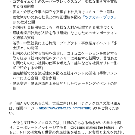
・
コアタイムなしのスーパーフレックスなど、柔軟な働き方を支援
する各種制度
・
育児・介護と仕事の両立を支援する社員向けコミュニティ活動
・
聴覚障がいのある社員との相互理解を図る
「ツナガル・ブック」
の社外公開
・
外国籍社員採用等による、多様な人材が活躍できる環境づくり
・
経験者採用社員が人脈を作り組織になじむためのオンボーディン
グ施策の実施
・
若手・中堅社員による施策・プロダクト・事例紹介イベント「多
士済々」の開催
・
社内の人に関する情報を発信し、コミュニケーションを喚起する
取り組み（社内の情報をタイムリーに発信する新聞や、普段あま
り関わりのない社員の仕事や考え方・趣味などを社員がリレー形
式で紹介する企画）
・
組織横断での交流活性化を図る全社イベントの開催（手挙げメン
バーによる企画・運営参画）
・
健康増進・健康意識向上を目的としたウォーキングイベントの開
催
※「働きがいのある会社」実現に向けたNTTテクノクロスの取り組み
は、採用ページ
（https://www.ntt-tx.co.jp/ri/recruit/）
をご覧くださ
い。
今後もNTTテクノクロスでは、社員のさらなる働きがいの向上を図
り、コーポレートメッセージである「Crossing makes the Future.」の
もと、NTTの研究所と世界の先進技術を融合し、お客様と未来を共創し