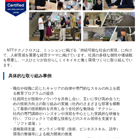
NTTテクノクロスは、ミッションに掲げる「持続可能な社会の実現」に向け
て、人材育成を重要な経営テーマに掲げています。社員の多様な個性や価値観
を尊重し、一人ひとりが自分らしくイキイキと働く環境づくりに取り組んでい
ます。
具体的な取り組み事例
・
職位や役職に応じたキャリアの自律や専門的なスキルの向上を図
る教育プログラムの提供
・
社員同士が技術やノウハウを共有し合い、互いに学び高め合うた
めの技術力向上の取り組みの実施（社内のさまざまな部署を横断
して最新の技術動向を共有し合う全社的な勉強会「テクトレ」、
社内の専門講師がハンズオンや演習を中心とした実践的な研修を
行い、プロジェクトで必要な技術などのスキル習得を支援する
「ソフト道場」）
・
資格取得支援、オンライン学習（技術、ビジネススキル、語学）
環境の整備等による能力開発の推進