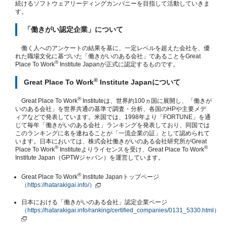
続けるソフトウェアリーディングカンパニーを目指して活動していきま
す。
「働きがい認定企業」について
働く人へのアンケートの結果を基に、一定レベルを超えた会社を、優
れた職場文化に基づいた「働きがいのある会社」であることをGreat
®
Place To Work
Institute Japanが正式に認定するものです。
®
Great Place To Work
Institute Japanについて
®
Great Place To Work
Instituteは、世界約100ヵ国に展開し、「働きが
いのある会社」を世界共通の基準で調査・分析、各国のHPや主要メデ
ィアなどで発表しています。米国では、1998年より「FORTUNE」を通
じて毎年「働きがいのある会社」ランキングを発表しており、同国では
このランキングに名を連ねることが「一流企業の証」として認められて
います。日本においては、株式会社働きがいのある会社研究所がGreat
®
®
Place To Work
Instituteよりライセンスを受け、Great Place To Work
Institute Japan（GPTWジャパン）を運営しています。
®
Great Place To Work
Institute Japanトップページ
（https://hatarakigai.info/）
日本における「働きがいのある会社」認定企業ページ
（https://hatarakigai.info/ranking/certified_companies/0131_5330.html）