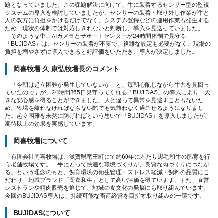
題となっていました。この課題解決に向けて、牛に装着するセンサー型の監視
システムの導入を検討していましたが、センサーの装着・取り外し作業が牛と
人の双方に負担をかけるだけでなく、システム登録などの運用作業も発生する
ため、現状の体制では対応しきれないと判断し、導入を見送っていました。
そのような中、
AI
カメラとサポートセンターが
24
時間体制で見守る
「
BUJIDAS
」は、センサーの装着が不要で、複雑な設定も必要がなく、現場の
負担を増やさずに導入できると好評価をいただき、導入が決定しました。
岡喜牧場 久 康弘牧場長のコメント
「今朝は起立困難が発生していないか」と、毎朝心配しながら牛舎を見回っ
ていたのですが、
24
時間
365
日見守ってくれる「
BUJIDAS
」の導入により、大
きな安心感を得ることができました。人と違って異常を見逃すこともないた
め、牧場を離れなければならない際でも気兼ねなく過ごせるようになりまし
た。起立困難を未然に防げればという思いで「
BUJIDAS
」を導入しましたが、
期待以上の効果を実感しています。
岡喜牧場について
有限会社岡喜牧場は、滋賀県竜王町にて約
60
年にわたり黒毛和牛の肥育を行
う老舗牧場です。「牛にとって快適な環境づくりが、良質な肉づくりにつなが
る」という理念のもと、飼育環境の衛生管理・ストレス軽減・飼料の品質にこ
だわり、地域ブランド「岡喜和牛」として高い評価を得ています。また、直営
レストランや精肉販売を通じて、地域の食文化の発展にも取り組んでいます。
今回の
BUJIDAS
導入は、持続可能な畜産経営を目指す取り組みの一環です。
BUJIDASについて