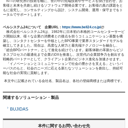
NTTの研究所の技術を軸に、世の中の先端技術やサービスを掛け合わせ、お
客様と未来を共創し続けるソフトウェア開発企業です。お客様の真の課題をと
もに追究し、コンサルティングから設計、システム開発、運用・保守までをト
ータルでサポートします。
ベルシステム24について 企業URL：
https://www.bell24.co.jp/
株式会社ベルシステム24は、1982年に日本初の本格的コールセンターサービ
ス開始以来、様々な企業の消費者との接点を担うコミュニケーション基盤を構
築し、コンタクトセンターを中核としたBPO事業で業界スタンダードモデルを
確立してきました。現在は、高度な人材力と最先端テクノロジーを融合し、
「総合BPOパートナー」として進化を続けています。顧客体験の革新からビジ
ネスプロセスの最適化まで企業のDXを推進し、次世代の企業競争力を創出する
戦略的パートナーとして、クライアント企業のビジネス進化を加速させます。
「イノベーションとコミュニケーションで社会の豊かさを支える」というパ
ーパスのもと、社会のニーズに応える新たなソリューションを創出し、持続可
能な社会の実現に貢献します。
本文中に記載されている会社名、製品名は、各社の登録商標または商標です。
関連するソリューション・製品
BUJIDAS
本件に関するお問い合わせ先