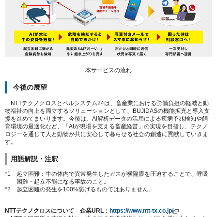
本サービスの流れ
今後の展望
NTTテクノクロスとベルシステム
24
は、畜産業における労働負担の軽減と動
物福祉の向上を両立するソリューションとして、
BUJIDAS
の機能拡充と導入支
援を進めてまいります。今後は、
AI
解析データの活用による疾病予兆検知や飼
育環境の最適化など、「
AI
が現場を支える畜産経営」の実現を目指し、テクノ
ロジーを通じて人と動物が共に安心して暮らせる社会の創造に貢献していきま
す。
用語解説・注釈
*1 起立困難：牛の体内で異常発生したガスが横隔膜を圧迫することで、呼吸
困難・起立不能になる事故のこと。
*2 起立困難の発生を
100%
防げるものではありません。
NTTテクノクロスについて 企業URL：
https://www.ntt-tx.co.jp/