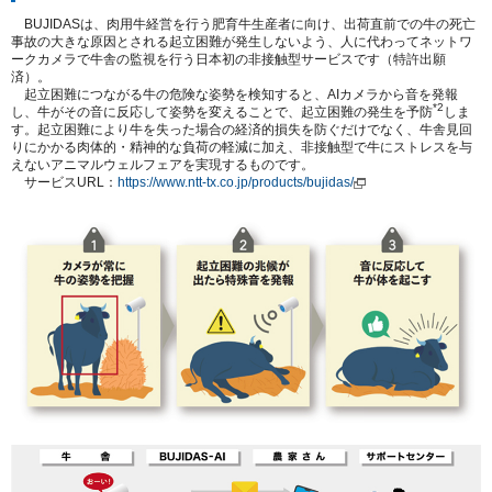
BUJIDASは、肉用牛経営を行う肥育牛生産者に向け、出荷直前での牛の死亡
事故の大きな原因とされる起立困難が発生しないよう、人に代わってネットワ
ークカメラで牛舎の監視を行う日本初の非接触型サービスです（特許出願
済）。
起立困難につながる牛の危険な姿勢を検知すると、
AI
カメラから音を発報
*2
し、牛がその音に反応して姿勢を変えることで、起立困難の発生を予防
しま
す。起立困難により牛を失った場合の経済的損失を防ぐだけでなく、牛舎見回
りにかかる肉体的・精神的な負荷の軽減に加え、非接触型で牛にストレスを与
えないアニマルウェルフェアを実現するものです。
サービスURL：
https://www.ntt-tx.co.jp/products/bujidas/