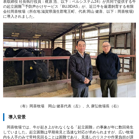
表取締役 社長執行役員：梶原 浩、以下：ベルシステム
24
）が共同で提供する牛
*1
の起立困難
予防声かけサービス「
BUJIDAS
」が、近江牛を厳選飼育する有限
会社岡喜牧場（所在地
:
滋賀県蒲生郡竜王町、代表
:
岡山 健喜、以下：岡喜牧場
)
に導入されました。
（有）岡喜牧場 岡山 健喜代表（左）、久 康弘牧場長（右）
導入背景
岡喜牧場では、牛が起き上がれなくなる「起立困難」の事象が年に数回発生
していました。起立困難は早期発見と迅速な対応が求められますが、広い牧場
内を人手のみで常時見回ることは困難であり、見逃しのリスクや作業負担が課