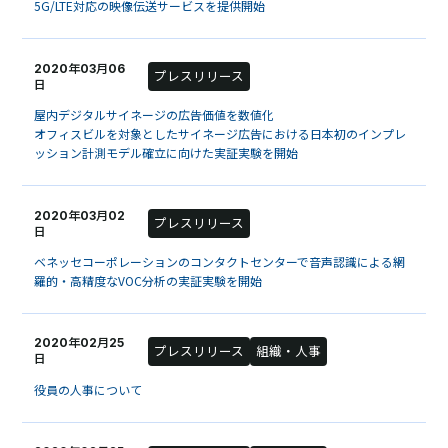
5G/LTE対応の映像伝送サービスを提供開始
2020年03月06
プレスリリース
日
屋内デジタルサイネージの広告価値を数値化
オフィスビルを対象としたサイネージ広告における日本初のインプレ
ッション計測モデル確立に向けた実証実験を開始
2020年03月02
プレスリリース
日
ベネッセコーポレーションのコンタクトセンターで音声認識による網
羅的・高精度なVOC分析の実証実験を開始
2020年02月25
プレスリリース
組織・人事
日
役員の人事について