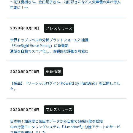
～花江夏樹さん、金田朋子さん、内田彩さんなど人気声優の声が導入
可能に！～
プレスリリース
2020年10月19日
世界トップレベルの分析プラットフォームと連携
「ForeSight Voice Mining」に新機能
通話を自動でスコア化し、客観的な評価を可能に
更新情報
2020年10月16日
【製品】「ソーシャルログイン Powerd by TrustBind」を公開しまし
た。
プレスリリース
2020年10月14日
日本初！加速度と気圧のデータから自動で分娩兆候を検知
牛の行動モニタリングシステム「U-motion®」分娩アラートのサービ
ス提供を開始しました