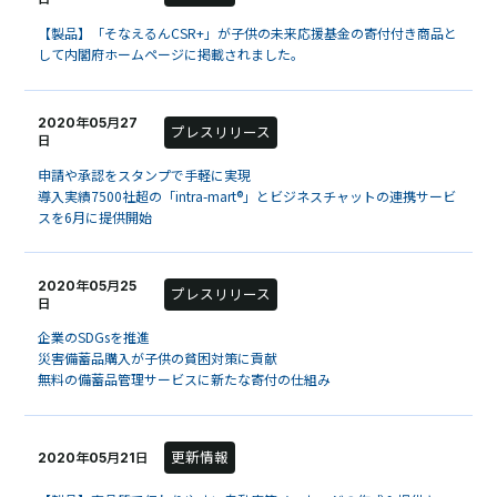
【製品】「そなえるんCSR+」が子供の未来応援基金の寄付付き商品と
して内閣府ホームページに掲載されました。
2020年05月27
プレスリリース
日
申請や承認をスタンプで手軽に実現
導入実績7500社超の「intra-mart®」とビジネスチャットの連携サービ
スを6月に提供開始
2020年05月25
プレスリリース
日
企業のSDGsを推進
災害備蓄品購入が子供の貧困対策に貢献
無料の備蓄品管理サービスに新たな寄付の仕組み
更新情報
2020年05月21日