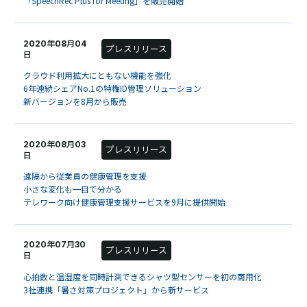
「SpeechRec Plus for Meeting」を販売開始
2020年08月04
プレスリリース
日
クラウド利用拡大にともない機能を強化
6年連続シェアNo.1の特権ID管理ソリューション
新バージョンを8月から販売
2020年08月03
プレスリリース
日
遠隔から従業員の健康管理を支援
小さな変化も一目で分かる
テレワーク向け健康管理支援サービスを9月に提供開始
2020年07月30
プレスリリース
日
心拍数と温湿度を同時計測できるシャツ型センサーを初の商用化
3社連携「暑さ対策プロジェクト」から新サービス