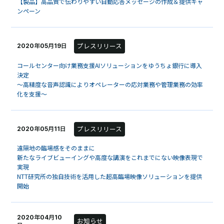
【製品】高品質で伝わりやすい自動応答メッセージの作成＆提供キャ
ンペーン
プレスリリース
2020年05月19日
コールセンター向け業務支援AIソリューションをゆうちょ銀行に導入
決定
～高精度な音声認識によりオペレーターの応対業務や管理業務の効率
化を支援～
プレスリリース
2020年05月11日
遠隔地の臨場感をそのままに
新たなライブビューイングや高度な講演をこれまでにない映像表現で
実現
NTT研究所の独自技術を活用した超高臨場映像ソリューションを提供
開始
2020年04月10
お知らせ