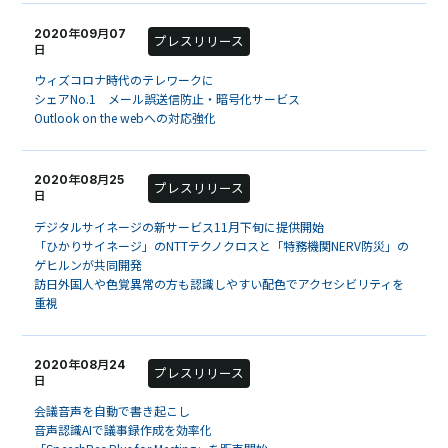
2020年09月07
プレスリリース
日
ウィズコロナ時代のテレワークに
シェアNo.1 メール誤送信防止・暗号化サービス
Outlook on the webへの対応強化
2020年08月25
プレスリリース
日
デジタルサイネージの新サービス11月下旬に提供開始
「ひかりサイネージ」のNTTテクノクロスと「特務機関NERV防災」の
ゲヒルンが共同開発
訪日外国人や色覚異常の方も認識しやすい配色でアクセシビリティを
重視
2020年08月24
プレスリリース
日
会議音声を自動で書き起こし
音声認識AIで議事録作成を効率化