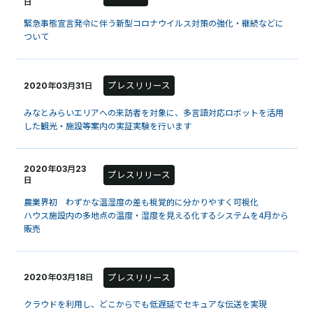
日
緊急事態宣言発令に伴う新型コロナウイルス対策の強化・継続などに
ついて
プレスリリース
2020年03月31日
みなとみらいエリアへの来訪者を対象に、多言語対応ロボットを活用
した観光・施設等案内の実証実験を行います
2020年03月23
プレスリリース
日
農業界初 わずかな温湿度の差も視覚的に分かりやすく可視化
ハウス施設内の多地点の温度・湿度を見える化するシステムを4月から
販売
プレスリリース
2020年03月18日
クラウドを利用し、どこからでも低遅延でセキュアな伝送を実現