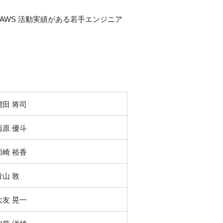
 AWS 活動実績がある若手エンジニア
増田 将司
西原 優斗
川崎 裕香
青山 敦
大友 晃一