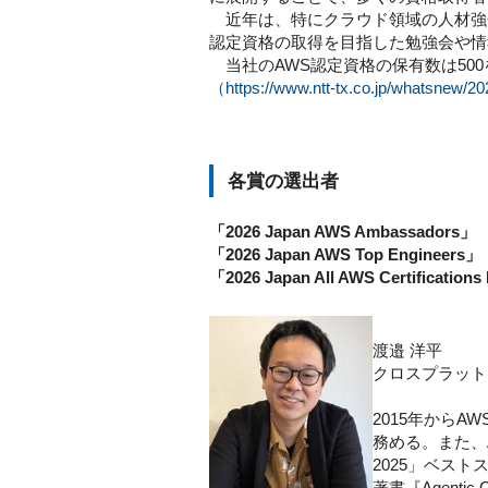
近年は、特にクラウド領域の人材強化
認定資格の取得を目指した勉強会や情
当社のAWS認定資格の保有数は500を超え、「A
（https://www.ntt-tx.co.jp/whatsnew/2
各賞の選出者
「2026 Japan AWS Ambassadors」
「2026 Japan AWS Top Engineers」
「2026 Japan All AWS Certification
渡邉 洋平
クロスプラット
2015年から
務める。また、AW
2025」ベス
著書『Agenti