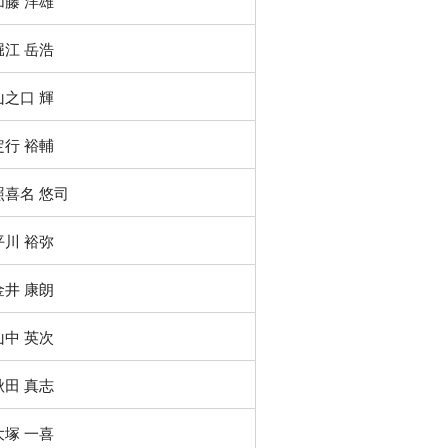
加藤 洋雄
堀江 岳浩
山之口 輝
定行 裕輔
照喜名 悠司
平川 裕弥
金井 康朗
山中 英次
秋田 真志
大塚 一喜