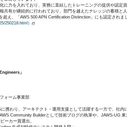
に力を入れており、実務に直結したトレーニングの提供や認定資
報共有が継続的に行われており、部門を越えたナレッジの蓄積と
WS 500 APN Certification Distinction」にも認定され
025/250218.html）
s Engineers」
フォーム事業部
AWSに携わり、アーキテクト・運用支援として活躍する一方で、社
S Community Builderとして技術ブログの執筆や、JAWS-UG 東京
トスピーカー賞選出。
c Coding 生成AI時代のシステム開発入門』