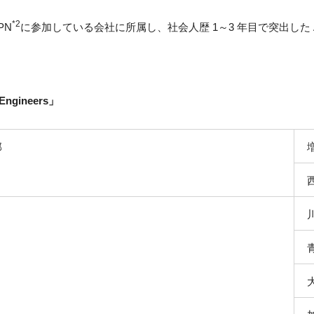
*2
PN
に参加している会社に所属し、社会人歴 1～3 年目で突出した
s Engineers」
部