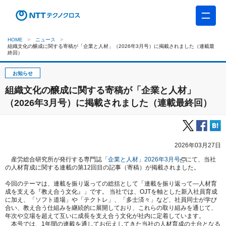
HOME
ニュース
組織文化の醸成に関する寄稿が「企業と人材」（2026年3月号）に掲載されました（連載最
終回）
お知らせ
組織文化の醸成に関する寄稿が「企業と人材」
（2026年3月号）に掲載されました（連載最終回）
2026年03月27日
産労総合研究所が発行する専門誌
「企業と人材」2026年3月号
にて、当社
の人材育成に関する連載の第12回目の記事（寄稿）が掲載されました。
今回のテーマは、連載を振り返っての総括として「連載を振り返って―人材育
成を支える『教え合う文化』」です。 当社では、OJTを軸とした新入社員育成
に加え、「ソフト道場」や「テクトレ」、「多士済々」など、社員同士が学び
合い、教え合う仕組みを継続的に展開しており、これらの取り組みを通じて、
年次や立場を超えて互いに成長を支え合う文化が社内に定着しています。
本号では、1年間の連載を通してお伝えしてきた当社の人材育成の土台となる