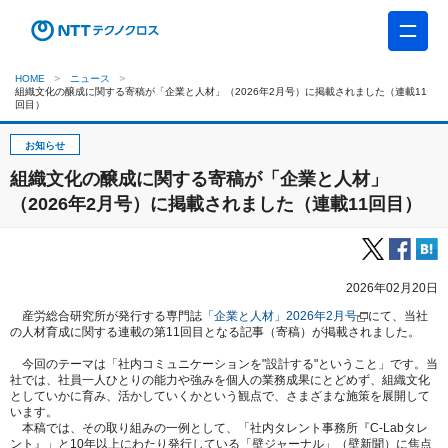
HOME
ニュース
組織文化の醸成に関する寄稿が「企業と人材」（2026年2月号）に掲載されました（連載11
回目）
お知らせ
組織文化の醸成に関する寄稿が「企業と人材」
（2026年2月号）に掲載されました（連載11回目）
2026年02月20日
産労総合研究所が発行する専門誌
「企業と人材」2026年2月号
にて、当社
の人材育成に関する連載の第11回目となる記事（寄稿）が掲載されました。
今回のテーマは「社内コミュニケーションを"設計する"ということ」です。当
社では、社員一人ひとりの能力や強みを個人の業務成果にとどめず、組織文化
としていかに育み、活かしていくかという観点で、さまざまな施策を展開して
います。
本稿では、その取り組みの一例として、「社内タレント事務所『C-Labタレ
ント』」と10年以上にわたり発行している「壁ジャーナル」（壁新聞）に焦点