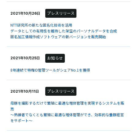
プレスリリース
2021年10月26日
NTT研究所の新たな匿名化技術を活用
データとしての有用性を維持した架空のパーソナルデータを合成
匿名加工情報作成ソフトウェアの新バージョンを販売開始
お知らせ
2021年10月25日
8年連続で特権ID管理ツールがシェアNo.1を獲得
プレスリリース
2021年10月11日
母豚を撮影するだけで繁殖に最適な増体管理を実現するシステムを販
売
～熟練者でなくとも繁殖に最適な増体管理ができ、効率的な養豚経営
をサポート～