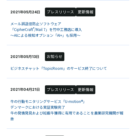
プレスリリース
更新情報
2021年05月24日
メール誤送信防止ソフトウェア
®
「CipherCraft
/Mail 7」を竹中工務店に導入
～AIによる検知オプション「AI+」も採用～
お知らせ
2021年05月13日
ビジネスチャット「TopicRoom」のサービス終了について
プレスリリース
更新情報
2021年04月21日
牛の行動モニタリングサービス「U-motion®」
デンマークにおける実証実験完了
牛の発情発見および妊娠牛獲得に有用であることを農業研究機関が報
告