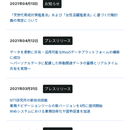
お知らせ
2021年04月13日
「次世代育成対策推進法」および「女性活躍推進法」に基づく行動計
画の策定について
プレスリリース
2021年04月12日
データを柔軟に共有・活用可能なMaaSデータプラットフォームの構築
に成功
～パーソナルデータに配慮した移動関連データの蓄積とリアルタイム
共有を実現～
プレスリリース
2021年03月31日
NTT研究所の新技術搭載
業務ナビゲーションツールの新バージョンを4月に提供開始
Webシステムにおける業務効率化や習熟促進を加速