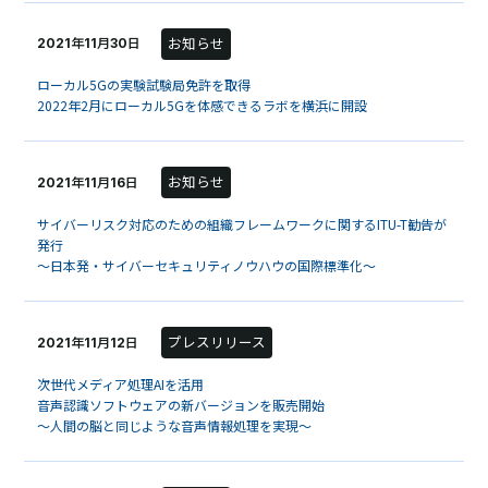
お知らせ
2021年11月30日
ローカル5Gの実験試験局免許を取得
2022年2月にローカル5Gを体感できるラボを横浜に開設
お知らせ
2021年11月16日
サイバーリスク対応のための組織フレームワークに関するITU-T勧告が
発行
～日本発・サイバーセキュリティノウハウの国際標準化～
プレスリリース
2021年11月12日
次世代メディア処理AIを活用
音声認識ソフトウェアの新バージョンを販売開始
～人間の脳と同じような音声情報処理を実現～