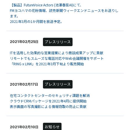
【製品】FutureVoice Actors (池澤春菜AI)にて、
FMヨコハマの花粉情報、読売新聞ウィークエンドニュースをお送りし
ます。
2021年3月の1か月間を放送予定。
プレスリリース
2021年02月25日
ITを活用した効果的な営業提案により商談成果アップに貢献
リモートでもスムーズな電話対応やWeb会議開催をサポート
「RING x LINK」を2021年3月下旬より販売開始
プレスリリース
2021年02月17日
在宅コンタクトセンターのセキュリティ課題を解消
クラウドCRMパッケージを2021年4月に提供開始
表示画面の写真撮影による情報窃取の防止に貢献
お知らせ
2021年02月10日