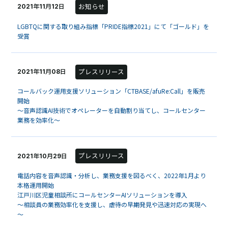
お知らせ
2021年11月12日
LGBTQに関する取り組み指標「PRIDE指標2021」にて「ゴールド」を
受賞
プレスリリース
2021年11月08日
コールバック運用支援ソリューション「CTBASE/afuRe:Call」を販売
開始
～音声認識AI技術でオペレーターを自動割り当てし、コールセンター
業務を効率化～
プレスリリース
2021年10月29日
電話内容を音声認識・分析し、業務支援を図るべく、2022年1月より
本格運用開始
江戸川区児童相談所にコールセンターAIソリューションを導入
～相談員の業務効率化を支援し、虐待の早期発見や迅速対応の実現へ
～