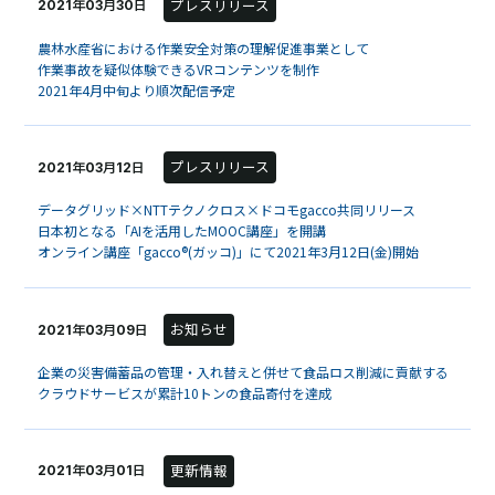
プレスリリース
2021年03月30日
農林水産省における作業安全対策の理解促進事業として
作業事故を疑似体験できるVRコンテンツを制作
2021年4月中旬より順次配信予定
プレスリリース
2021年03月12日
データグリッド×NTTテクノクロス×ドコモgacco共同リリース
日本初となる「AIを活用したMOOC講座」を開講
オンライン講座「gacco®(ガッコ)」にて2021年3月12日(金)開始
お知らせ
2021年03月09日
企業の災害備蓄品の管理・入れ替えと併せて食品ロス削減に貢献する
クラウドサービスが累計10トンの食品寄付を達成
更新情報
2021年03月01日