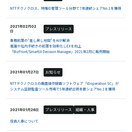
NTTテクノクロス、特権ID管理ツール分野で7年連続シェアNo.1を獲得
2021年02月02
プレスリリース
日
事務処理の"差し戻し地獄"をAIが解消
稟議や社内手続きの処理を効率化しEXを向上
「BizFront/SmartUI Decision Manager」2021年2月に販売開始
お知らせ
2021年01月27日
NTTテクノクロスの画面操作録画ソフトウェア「iDoperation SC」が
システム証跡監査ツール市場で5年連続出荷本数シェアNo.1を獲得
プレスリリース
組織・人事
2021年01月26日
役員人事について