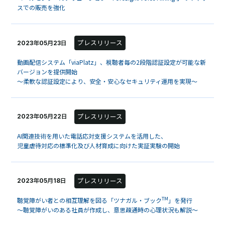
スでの販売を強化
プレスリリース
2023年05月23日
動画配信システム「viaPlatz」、視聴者毎の2段階認証設定が可能な新
バージョンを提供開始
～柔軟な認証設定により、安全・安心なセキュリティ運用を実現～
プレスリリース
2023年05月22日
AI関連技術を用いた電話応対支援システムを活用した、
児童虐待対応の標準化及び人材育成に向けた実証実験の開始
プレスリリース
2023年05月18日
TM
聴覚障がい者との相互理解を図る「ツナガル・ブック
」を発行
～聴覚障がいのある社員が作成し、意思疎通時の心理状況も解説～