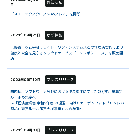
お知らせ
日
「ＮＴＴテクノクロス Webストア」を開設
更新情報
2023年08月21日
【製品】株式会社ミライト・ワン・システムズとの代理店契約により
健康と安全を見守るクラウドサービス「コンレポシリーズ」を販売開
始
プレスリリース
2023年08月10日
国内初、ソフトウェア分野における脱炭素化に向けたCO
排出量算定
2
ルールの策定へ
～「経済産業省 令和5年度GX促進に向けたカーボンフットプリントの
製品別算定ルール策定支援事業」への参画～
プレスリリース
2023年08月01日