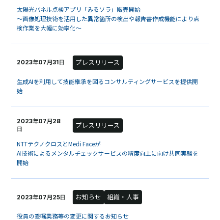
太陽光パネル点検アプリ「みるソラ」販売開始
～画像処理技術を活用した異常箇所の検出や報告書作成機能により点
検作業を大幅に効率化～
プレスリリース
2023年07月31日
生成AIを利用して技能継承を図るコンサルティングサービスを提供開
始
2023年07月28
プレスリリース
日
NTTテクノクロスとMedi Faceが
AI技術によるメンタルチェックサービスの精度向上に向け共同実験を
開始
お知らせ
組織・人事
2023年07月25日
役員の委嘱業務等の変更に関するお知らせ