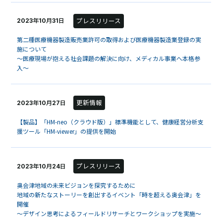
プレスリリース
2023年10月31日
第二種医療機器製造販売業許可の取得および医療機器製造業登録の実
施について
～医療現場が抱える社会課題の解決に向け、メディカル事業へ本格参
入～
更新情報
2023年10月27日
【製品】「HM-neo（クラウド版）」標準機能として、健康経営分析支
援ツール「HM-viewer」の提供を開始
プレスリリース
2023年10月24日
奥会津地域の未来ビジョンを探究するために
地域の新たなストーリーを創出するイベント「時を超える奥会津」を
開催
～デザイン思考によるフィールドリサーチとワークショップを実施～