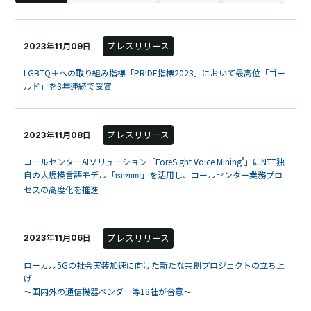
プレスリリース
2023年11月09日
LGBTQ＋への取り組み指標「PRIDE指標2023」において最高位「ゴー
ルド」を3年連続で受賞
プレスリリース
2023年11月08日
®
コールセンターAIソリューション「ForeSight Voice Mining
」にNTT独
自の大規模言語モデル「
」を活用し、コールセンター業務プロ
tsuzumi
セスの高度化を推進
プレスリリース
2023年11月06日
ローカル5Gの社会実装加速に向けた新たな共創プロジェクトの立ち上
げ
～国内外の通信機器ベンダー等18社が合意～