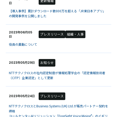
更新情報
日
【導入事例】累計ダウンロード数800万を超える「JR東日本アプリ」
の開発事例を公開しました
2023年06月05
プレスリリース
組織・人事
日
役員の異動について
お知らせ
2023年05月29日
NTTテクノクロスの社内認定制度が情報処理学会の「認定情報技術者
（CITP）企業認定」として更新
プレスリリース
2023年05月24日
NTTテクノクロスとBusiness Systems (UK) Ltd.が販売パートナー契約を
締結
®
コールセンターAIソリューション「ForeSight Voice Mining
」のイギリ