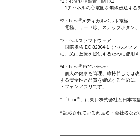
*1：心電送信装置 HMTX1
1チャネルの心電図を無線伝送する
®
*2：hitoe
メディカルベルト電極
電極、リード線、スナップボタン、
*3：ヘルスソフトウェア
国際規格IEC 82304-1（ヘル
に、又は医療を提供するために使用す
®
*4：hitoe
ECG viewer
個人の健康を管理、維持若しくは改
する安全性と品質を確保するために、
トフォンアプリです。
®
* 「hitoe
」は東レ株式会社と日本電
* 記載されている商品名・会社名な