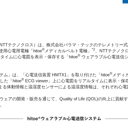
NTTテクノクロス）は、株式会社パラマ・テックのテレメトリー式心
®
*2
心電用電極「hitoe
メディカルベルト電極」
、NTTテクノク
®
タイムに心電図を表示・保存する「hitoe
ウェアラブル心電送信シス
®
」は、「心電送信装置 HMTX1」を取り付けた「hitoe
メディ
®
「hitoe
ECG viewer」上に心電図をリアルタイムに表示
ーによる体動情報と温湿度センサーによる温湿度情報は、それぞれ心
の開発・販売を通じて、Quality of Life (QOL)の向上
。