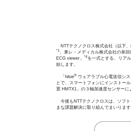
NTTテクノクロス株式会社（以下、
*1
、東レ・メディカル株式会社の単回使用
*4
ECG viewer」
を一式とする、リアル
始します。
®
「hitoe
ウェアラブル心電送信システム
とで、スマートフォンにインストールした
置 HMTX1」の３軸加速度センサ
今後もNTTテクノクロスは、ソフトウェア
まな課題解決に取り組んでまいります