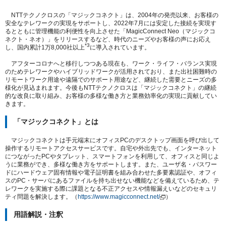
NTTテクノクロスの「マジックコネクト」は、2004年の発売以来、お客様の
安全なテレワークの実現をサポートし、2022年7月には安定した接続を実現す
るとともに管理機能の利便性を向上させた「MagicConnect Neo（マジックコ
ネクト・ネオ）」をリリースするなど、時代のニーズやお客様の声にお応え
*3
し、国内累計1万8,000社以上
に導入されています。
アフターコロナへと移行しつつある現在も、ワーク・ライフ・バランス実現
のためテレワークやハイブリッドワークが活用されており、また出社困難時の
リモートワーク用途や遠隔でのサポート用途など、継続した需要とニーズの多
様化が見込まれます。今後もNTTテクノクロスは「マジックコネクト」の継続
的な改良に取り組み、お客様の多様な働き方と業務効率化の実現に貢献してい
きます。
「マジックコネクト」とは
マジックコネクトは手元端末にオフィスPCのデスクトップ画面を呼び出して
操作するリモートアクセスサービスです。自宅や外出先でも、インターネット
につながったPCやタブレット、スマートフォンを利用して、オフィスと同じよ
うに業務ができ、多様な働き方をサポートします。また、ユーザ名・パスワー
ドにハードウェア固有情報や電子証明書を組み合わせた多要素認証や、オフィ
スのPC・サーバにあるファイルを持ち出せない機能などを備えているため、テ
レワークを実施する際に課題となる不正アクセスや情報漏えいなどのセキュリ
ティ問題を解決します。（
https://www.magicconnect.net/
）
用語解説・注釈