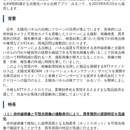
を約8割削減する太陽光パネル点検アプリ「みるソラ」を2023年8月2日から販
売します。
背景
近年、太陽光パネルの点検にドローンの活用が進んでいます。具体的には、
赤外線カメラと可視光カメラを搭載したドローンによる撮影、画像検査、異常
箇所の特定、報告書作成・提出の後に、検査結果に基づいた現地での目視点検
や修理などが行われ、現地訪問は複数回にわたります。
また、ドローンによる点検は、パネル温度を可視化する赤外線画像と太陽光
パネルの汚れや破損等の状態を確認できる可視光画像を用いることで目視点検
に比べて時間短縮が図れる一方、撮影画像が膨大となることから、画像の検
査・分析、報告書の作成に時間を要していました。
このような背景の中、画像処理技術を活用した製品を展開するNTTテクノク
ロスは、太陽光発電O&M（オペレーション＆メンテナンス）サービスを展開す
る株式会社ミライト・ワンと各種ドローンサービスを提供する株式会社ミラテ
クドローンの協力のもと、太陽光パネル点検アプリ「みるソラ」を開発しまし
た。
今後もNTTテクノクロスでは、業務効率化を実現するさまざまな製品提供を
通じて、社会やお客様の課題解決に貢献してまいります。
特長
（１）赤外線画像と可視光画像の連動表示により、異常箇所の原因特定を迅速
化
赤外線画像で検知した故障原因となる熱異常（ホットスポット）を可視光画
像で確認することができ、異常原因の特定が迅速に行えます。