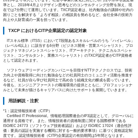
2013年より導入しています。社会や事業の変化に則した専門性や水準を認定基
準とし、2018年4月よりデザイン思考などのコンサルティング分野を加え、現
在では7分野にて運用しています。TXCP認定者は、社内勉強会の講師や社内の
困りごとを解決する「よろず相談」の相談員を努めるなど、会社全体の技術力
向上や人財育成の一翼を担っています。
TXCP におけるCITP企業認定の認定対象
ITスキル標準（ITSS）において7段階あるスキルレベルのうち「ハイレベル」
（レベル4以上）に該当する6分野（ビジネス開発・営業スペシャリスト、プロ
ジェクトマネジメントスペシャリスト、ITアーキテクト、テクニカルスペシャ
リスト、コンサルタント、業務スペシャリスト）のTXCP認定者がCITP資格者
として認定されます。
ソフトウェアリーディングカンパニーを目指すNTTテクノクロスでは、技術
力向上や資格取得に向けた勉強会などの社員同士のコミュニティ活動を推進す
るなど、社員が自ら学び社員同士で高め合う組織文化の醸成を図っています。
今後も、エンジニアファーストの職場環境の提供とともに、プロフェッショナ
ルとして未来が描けるキャリアパスに向けたサポートを展開していきます。
用語解説・注釈
*1：認定情報技術者（CITP）
Certified IT Professional。情報処理国際連合のIP3認定として、グローバルに
通用する資格です。 また、情報技術者の資格制度に関する国際標準である
ISO/IEC 24773（ソフトウェア技術者認証）および ISO/IEC 17024（適合性評
価：要員の認証を実施する機関に対する一般的要求事項）に基づく資格認定制
度です。 認定情報技術者（CITP)企業認定の有効期間は5年間となります。