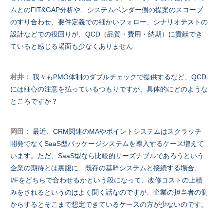
ムとのFIT&GAP分析や、システムベンダー側の提案のスコープ
のすり合わせ、要件定義での細かいフォロー、シナリオテストの
設計などでの役回りが、QCD（品質・費用・納期）に貢献でき
ていると感じる場面も少なくありません
村井：
我々もPMO体制のダブルチェックで提供するなど、QCD
には細心の注意を払っているつもりですが、具体的にどのような
ところですか？
岡田：
最近、CRM関連のMAやポイントシステムはスクラッチ
開発でなくSaaS型パッケージシステムを導入するケース増えて
います。ただ、SaaS型なら比較的リーズナブルであろうという
企業の期待とは裏腹に、既存の基幹システムと接続する場合、
I/Fをどちらで合わせるかという段になって、改修コストの上積
みをされるというのはよく聞く話なのですが、企業の担当者の側
からするとそこまで想定できているケースの方が少ないのです。