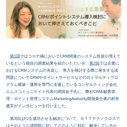
第1回
ではコロナ禍においてCRM関連のシステム投資が増えて
いるという独自の調査結果を紹介いただいき、
第2回
では企業に
おけるCRMシステムの見直し、導入を検討する際に発生する諸
問題についてCRMやポイントサービスなどのロイヤルティプロ
グラム構築・運用を専門に支援しているコンサルティング会社、
エムズコミュニケイト代表の岡田祐子氏に、弊社CRM/顧客管
理・ポイント管理システムMarketingAuthority開発責任者の村井
盛宜がインタビューを行いました。
第3回はPJを成功させる秘訣について。ＮＴＴテクノクロスで
はそのような諸問題に対してどのように対応、解決しているか、