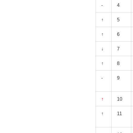
-
4
↑
5
↑
6
↓
7
↑
8
-
9
↑
10
↑
11