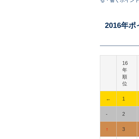
る・響くポイン
2016
16
年
順
位
←
1
-
2
↑
3