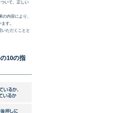
について、正しい
果の内容により、
います。
照いただくことと
の10の指