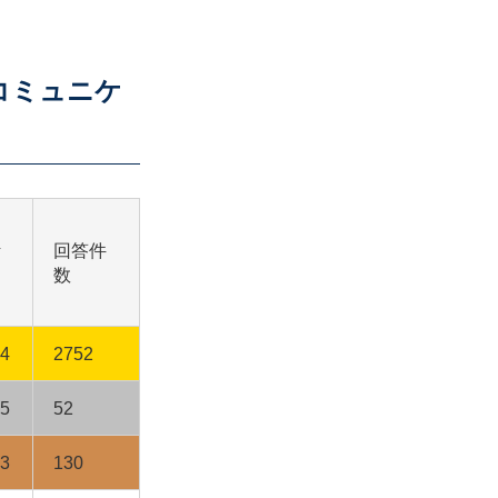
コミュニケ
計
回答件
数
94
2752
85
52
93
130